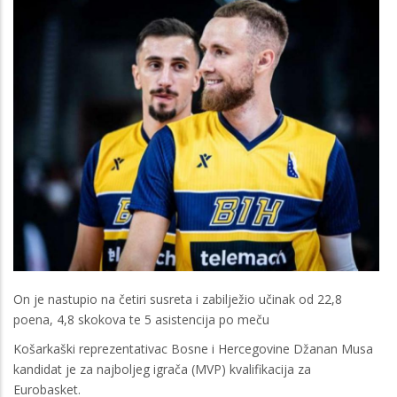
On je nastupio na četiri susreta i zabilježio učinak od 22,8
poena, 4,8 skokova te 5 asistencija po meču
Košarkaški reprezentativac Bosne i Hercegovine Džanan Musa
kandidat je za najboljeg igrača (MVP) kvalifikacija za
Eurobasket.