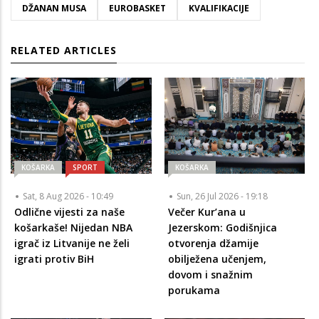
DŽANAN MUSA
EUROBASKET
KVALIFIKACIJE
RELATED ARTICLES
KOŠARKA
SPORT
KOŠARKA
Sat, 8 Aug 2026 - 10:49
Sun, 26 Jul 2026 - 19:18
Odlične vijesti za naše
Večer Kur’ana u
košarkaše! Nijedan NBA
Jezerskom: Godišnjica
igrač iz Litvanije ne želi
otvorenja džamije
igrati protiv BiH
obilježena učenjem,
dovom i snažnim
porukama