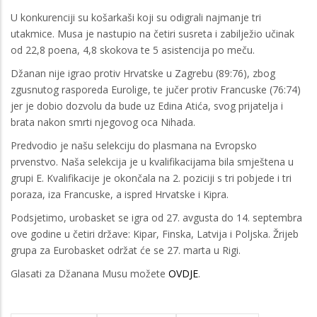
U konkurenciji su košarkaši koji su odigrali najmanje tri
utakmice. Musa je nastupio na četiri susreta i zabilježio učinak
od 22,8 poena, 4,8 skokova te 5 asistencija po meču.
Džanan nije igrao protiv Hrvatske u Zagrebu (89:76), zbog
zgusnutog rasporeda Eurolige, te jučer protiv Francuske (76:74)
jer je dobio dozvolu da bude uz Edina Atića, svog prijatelja i
brata nakon smrti njegovog oca Nihada.
Predvodio je našu selekciju do plasmana na Evropsko
prvenstvo. Naša selekcija je u kvalifikacijama bila smještena u
grupi E. Kvalifikacije je okončala na 2. poziciji s tri pobjede i tri
poraza, iza Francuske, a ispred Hrvatske i Kipra.
Podsjetimo, urobasket se igra od 27. avgusta do 14. septembra
ove godine u četiri države: Kipar, Finska, Latvija i Poljska. Žrijeb
grupa za Eurobasket održat će se 27. marta u Rigi.
Glasati za Džanana Musu možete
OVDJE
.