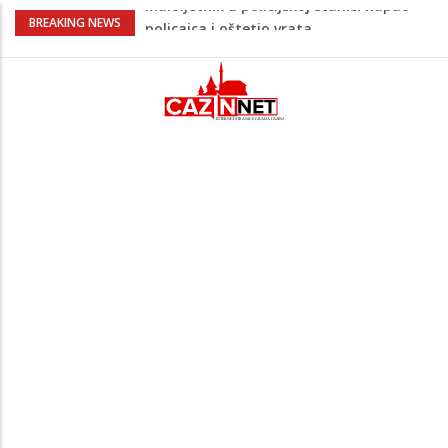
Razmišljate koji automobil kupiti? Nova
BREAKING NEWS
Honda Civic dobila odlične ocjene
Pet namirnica za doručak koje će vas
držati sitima sve do ručka
Potvrda i iz kluba: Dženan Pejčinović
pravi veliki transfer za 25 miliona eura
Psihijatrica: Ovo je greška koju većina
roditelja radi dok razgovara s
tinejdžerima
Maloljetnik u policijskoj stanici napao
policajca i oštetio vrata