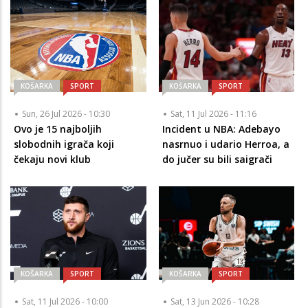
KOŠARKA
SPORT
KOŠARKA
SPORT
Sun, 26 Jul 2026 - 10:30
Sat, 11 Jul 2026 - 11:16
Ovo je 15 najboljih
Incident u NBA: Adebayo
slobodnih igrača koji
nasrnuo i udario Herroa, a
čekaju novi klub
do jučer su bili saigrači
KOŠARKA
SPORT
KOŠARKA
SPORT
Sat, 11 Jul 2026 - 10:00
Sat, 13 Jun 2026 - 10:28