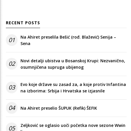
RECENT POSTS
Na Ahiret preselila Bešić (rođ. Blažević) Senija –
01
Sena
Novi detalji ubistva u Bosanskoj Krupi: Nezvanično,
02
osumnjičena supruga ubijenog
Evo koje države su zasad za, a koje protiv Infantina
03
na izborima: Srbija i Hrvatska se izjasnile
04
Na Ahiret preselio ŠUPUK (Refik) ŠEFIK
Zeljković se oglasio uoči početka nove sezone Wwin
05