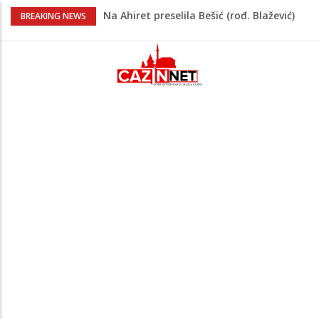
Na Ahiret preselila Bešić (rođ. Blažević)
BREAKING NEWS
Senija – Sena
Na Ahiret preselio ŠUPUK (Refik) ŠEFIK
Evo koje države su zasad za, a koje
protiv Infantina na izborima: Srbija i
Hrvatska se izjasnile
Majka Izeta Nanića progovorila nakon
obilježavanja godišnjice: "Doživjela sam
poniženje na mjestu gdje se odaje
počast mom sinu"
Novi detalji ubistva u Bosanskoj Krupi:
Nezvanično, osumnjičena supruga
ubijenog