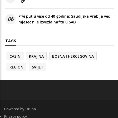
lige
Prvi put u više od 40 godina: Saudijska Arabija već
06
mjesec nije izvezla naftu u SAD
TAGS
CAZIN
KRAJINA
BOSNA I HERCEGOVINA
REGION
SVIJET
Powered by
Drupal
FOOTER
Privacy policy