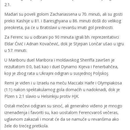
2:1.
Mađari su poveli golom Zachariassena u 70. minuti, ali su gosti
preko Kashije u 81. i Baresghyana u 86. minuti došli do velikog
preokreta, pa će u Bratislavi u revanšu imati gol prednosti.
Za Ferenc su u odbrani po 90 minuta igrali bh. reprezentativci
Eldar Ćivić i Adnan Kovačević, dok je Stjepan Lončar ušao u igru
u 57. minuti.
U Mariboru duel Maribora i moldavskog Sheriffa završen je
rezultatom 0:0, baš kao i duel Dynamo Kijeva i Fenerbahčea,
koji je zbog rata u Ukrajini odigran u susjednoj Poljskoj.
Remi je viđen i u Izraelu na meču Maccabi Haife i Olympiakosa
(1:1) nakon spektakularnog gola domaćih u nadoknadi, dok je
Plzen s 2:1 slavio u Helsinkiju protiv HJK.
Ostali mečevi odigrani su sinoć, ali generalno viđeno je mnogo
iznenađenja i favoriti su, kao uostalom Ferencvaroš večeras,
uglavnom zakazali i morat će da se namuče u revanšima ako
žele do trećeg pretkola.