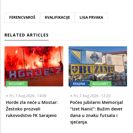
FERENCVAROŠ
KVALIFIKACIJE
LIGA PRVAKA
RELATED ARTICLES
NOGOMET
KRAJINA
NOGOMET
Fri, 7 Aug 2026 - 14:09
Fri, 7 Aug 2026 - 12:20
Horde zla neće u Mostar:
Počeo jubilarni Memorijal
Žestoko prozvali
“Izet Nanić”: Bužim devet
rukovodstvo FK Sarajevo
dana u znaku futsala i
sjećanja.