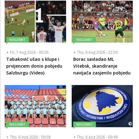
NOGOMET
NOGOMET
Fri, 7 Aug 2026 - 00:26
Thu, 6 Aug 2026 - 22:50
Tabaković ušao s klupe i
Borac savladao ML
prvijencem donio pobjedu
Vitebsk, skandiranje
Salzburgu (Video)
navijača zasjenilo pobjedu
NOGOMET
NOGOMET
Thu, 6 Aug 2026 - 09:58
Thu, 6 Aug 2026 - 09:49