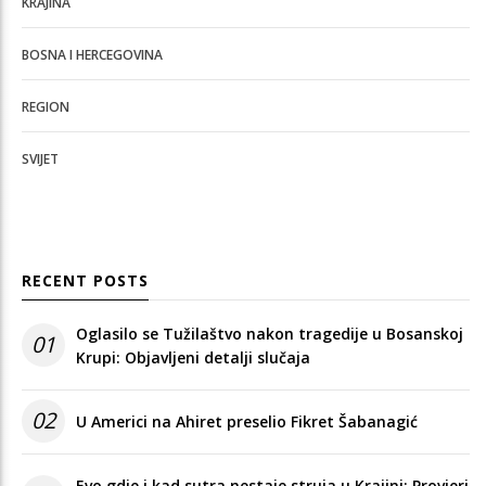
KRAJINA
BOSNA I HERCEGOVINA
REGION
SVIJET
RECENT POSTS
Oglasilo se Tužilaštvo nakon tragedije u Bosanskoj
01
Krupi: Objavljeni detalji slučaja
02
U Americi na Ahiret preselio Fikret Šabanagić
Evo gdje i kad sutra nestaje struja u Krajini: Provjeri