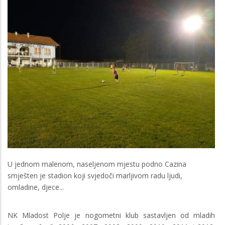
U jednom malenom, naseljenom mjestu podno Cazina
smješten je stadion koji svjedoči marljivom radu ljudi,
omladine, djece...
NK Mladost Polje je nogometni klub sastavljen od mladih