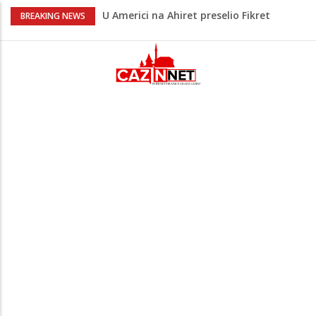
U Americi na Ahiret preselio Fikret
BREAKING NEWS
Šabanagić
Oglasilo se Tužilaštvo nakon tragedije u
Bosanskoj Krupi: Objavljeni detalji
slučaja
Ušao u dvorište i nasrnuo na 30-
godišnjakinju: Suprug ga savladao i
zadržao do dolaska policije
Krajina: Teška saobraćajna nesreća,
vozilo završilo na krovu – policija i Hitna
pomoć na terenu
Evo gdje i kad sutra nestaje struja u
Krajini: Provjeri jesi li na spisku