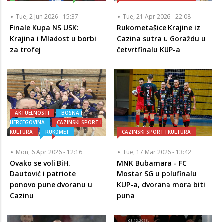
Tue, 2 Jun 2026 - 15:37
Tue, 21 Apr 2026 - 22:08
Finale Kupa NS USK:
Rukometašice Krajine iz
Krajina i Mladost u borbi
Cazina sutra u Goraždu u
za trofej
četvrtfinalu KUP-a
AKTUELNOSTI
BOSNA I
HERCEGOVINA
CAZINSKI SPORT I
KULTURA
RUKOMET
CAZINSKI SPORT I KULTURA
Mon, 6 Apr 2026 - 12:16
Tue, 17 Mar 2026 - 13:42
Ovako se voli BiH,
MNK Bubamara - FC
Dautović i patriote
Mostar SG u polufinalu
ponovo pune dvoranu u
KUP-a, dvorana mora biti
Cazinu
puna