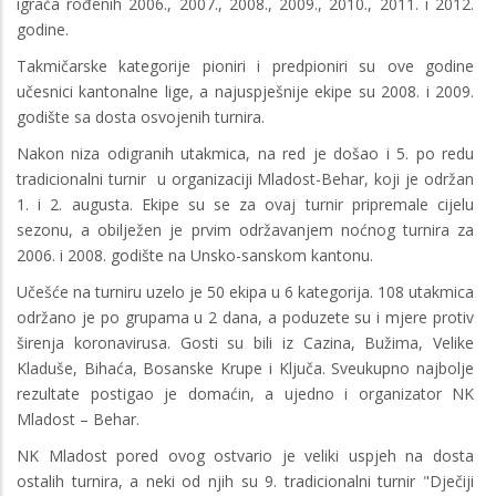
igrača rođenih 2006., 2007., 2008., 2009., 2010., 2011. i 2012.
godine.
Takmičarske kategorije pioniri i predpioniri su ove godine
učesnici kantonalne lige, a najuspješnije ekipe su 2008. i 2009.
godište sa dosta osvojenih turnira.
Nakon niza odigranih utakmica, na red je došao i 5. po redu
tradicionalni turnir u organizaciji Mladost-Behar, koji je održan
1. i 2. augusta. Ekipe su se za ovaj turnir pripremale cijelu
sezonu, a obilježen je prvim održavanjem noćnog turnira za
2006. i 2008. godište na Unsko-sanskom kantonu.
Učešće na turniru uzelo je 50 ekipa u 6 kategorija. 108 utakmica
održano je po grupama u 2 dana, a poduzete su i mjere protiv
širenja koronavirusa. Gosti su bili iz Cazina, Bužima, Velike
Kladuše, Bihaća, Bosanske Krupe i Ključa. Sveukupno najbolje
rezultate postigao je domaćin, a ujedno i organizator NK
Mladost – Behar.
NK Mladost pored ovog ostvario je veliki uspjeh na dosta
ostalih turnira, a neki od njih su 9. tradicionalni turnir "Dječiji