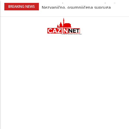
Na Ahiret preselila Bešić (rođ. Blažević)
BREAKING NEWS
Senija – Sena
Na Ahiret preselio ŠUPUK (Refik) ŠEFIK
Evo koje države su zasad za, a koje
protiv Infantina na izborima: Srbija i
Hrvatska se izjasnile
Majka Izeta Nanića progovorila nakon
obilježavanja godišnjice: "Doživjela sam
poniženje na mjestu gdje se odaje
počast mom sinu"
Novi detalji ubistva u Bosanskoj Krupi:
Nezvanično, osumnjičena supruga
ubijenog