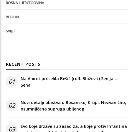
BOSNA I HERCEGOVINA
REGION
SVIJET
RECENT POSTS
Na Ahiret preselila Bešić (rođ. Blažević) Senija –
01
Sena
Novi detalji ubistva u Bosanskoj Krupi: Nezvanično,
02
osumnjičena supruga ubijenog
Evo koje države su zasad za, a koje protiv Infantina
03