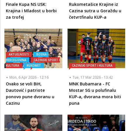
Finale Kupa NS USK:
Rukometašice Krajine iz
Krajina i Mladost u borbi
Cazina sutra u Goraždu u
za trofej
četvrtfinalu KUP-a
AKTUELNOSTI
BOSNA I
HERCEGOVINA
CAZINSKI SPORT I
KULTURA
RUKOMET
CAZINSKI SPORT I KULTURA
Mon, 6 Apr 2026 - 12:16
Tue, 17 Mar 2026 - 13:42
Ovako se voli BiH,
MNK Bubamara - FC
Dautović i patriote
Mostar SG u polufinalu
ponovo pune dvoranu u
KUP-a, dvorana mora biti
Cazinu
puna