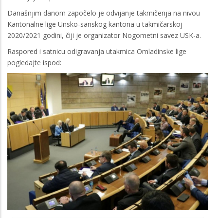
Današnjim danom započelo je odvijanje takmičenja na nivou
Kantonalne lige Unsko-sanskog kantona u takmičarskoj
2020/2021 godini, čiji je organizator Nogometni savez USK-a.
Raspored i satnicu odigravanja utakmica Omladinske lige
pogledajte ispod:
Image