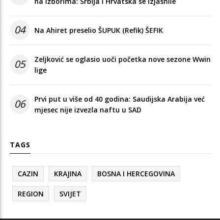
na izborima: Srbija i Hrvatska se izjasnile
04
Na Ahiret preselio ŠUPUK (Refik) ŠEFIK
Zeljković se oglasio uoči početka nove sezone Wwin
05
lige
Prvi put u više od 40 godina: Saudijska Arabija već
06
mjesec nije izvezla naftu u SAD
TAGS
CAZIN
KRAJINA
BOSNA I HERCEGOVINA
REGION
SVIJET