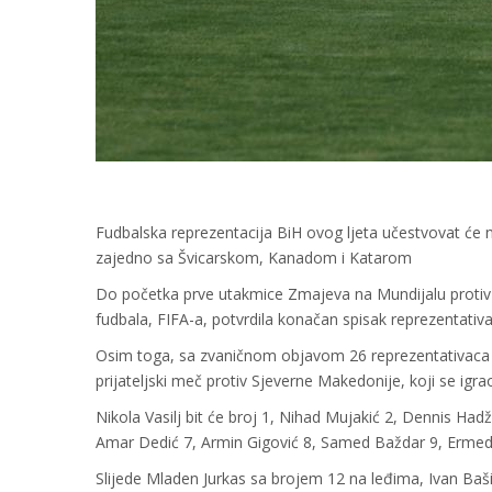
Fudbalska reprezentacija BiH ovog ljeta učestvovat će 
zajedno sa Švicarskom, Kanadom i Katarom
Do početka prve utakmice Zmajeva na Mundijalu protiv 
fudbala, FIFA-a, potvrdila konačan spisak reprezentativ
Osim toga, sa zvaničnom objavom 26 reprezentativaca BiH
prijateljski meč protiv Sjeverne Makedonije, koji se igra
Nikola Vasilj bit će broj 1, Nihad Mujakić 2, Dennis Ha
Amar Dedić 7, Armin Gigović 8, Samed Baždar 9, Ermed
Slijede Mladen Jurkas sa brojem 12 na leđima, Ivan Baš