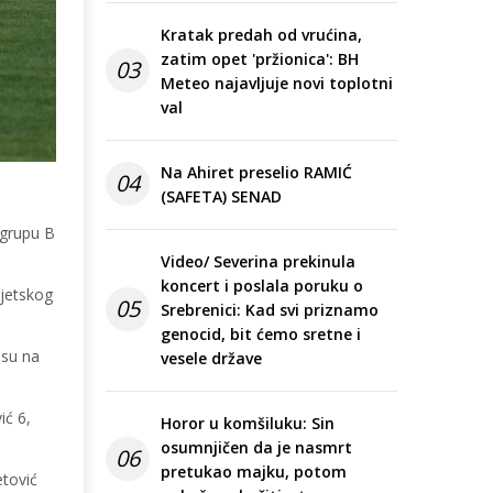
Kratak predah od vrućina,
zatim opet 'pržionica': BH
03
Meteo najavljuje novi toplotni
val
Na Ahiret preselio RAMIĆ
04
(SAFETA) SENAD
 grupu B
Video/ Severina prekinula
koncert i poslala poruku o
vjetskog
05
Srebrenici: Kad svi priznamo
genocid, bit ćemo sretne i
osu na
vesele države
ić 6,
Horor u komšiluku: Sin
osumnjičen da je nasmrt
06
pretukao majku, potom
etović