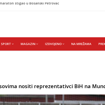
 i poslala poruku o Srebrenici: Kad svi priznamo genocid,
A) SENAD
pet 'pržionica': BH Meteo najavljuje novi toplotni val
m prefarba pješački prelaz: Kad neće grad, mora neko
omaraton stigao u Bosanski Petrovac
SPORT
MAGAZIN
IZDVOJENO
NA MREŽAMA
PRE
sovima nositi reprezentativci BiH na Mund