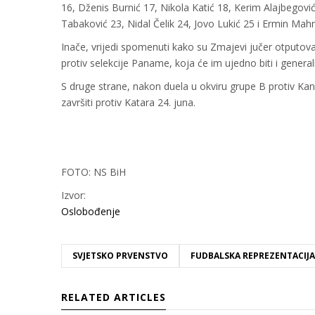
16, Dženis Burnić 17, Nikola Katić 18, Kerim Alajbegović
Tabaković 23, Nidal Čelik 24, Jovo Lukić 25 i Ermin Mah
Inače, vrijedi spomenuti kako su Zmajevi jučer otputoval
protiv selekcije Paname, koja će im ujedno biti i gener
S druge strane, nakon duela u okviru grupe B protiv Kana
završiti protiv Katara 24. juna.
FOTO: NS BiH
Izvor:
Oslobođenje
SVJETSKO PRVENSTVO
FUDBALSKA REPREZENTACIJA
RELATED ARTICLES