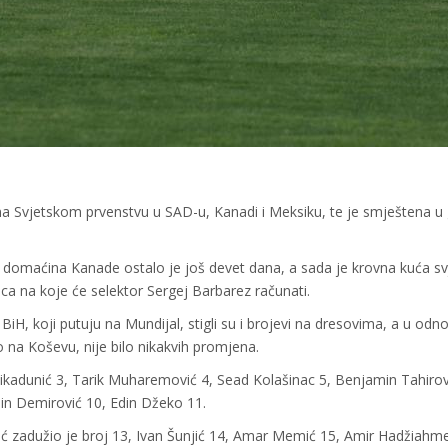
na Svjetskom prvenstvu u SAD-u, Kanadi i Meksiku, te je smještena u
domaćina Kanade ostalo je još devet dana, a sada je krovna kuća s
aca na koje će selektor Sergej Barbarez računati.
, koji putuju na Mundijal, stigli su i brojevi na dresovima, a u odn
o na Koševu, nije bilo nikakvih promjena.
džikadunić 3, Tarik Muharemović 4, Sead Kolašinac 5, Benjamin Tahirov
in Demirović 10, Edin Džeko 11.
ić zadužio je broj 13, Ivan Šunjić 14, Amar Memić 15, Amir Hadžiahm