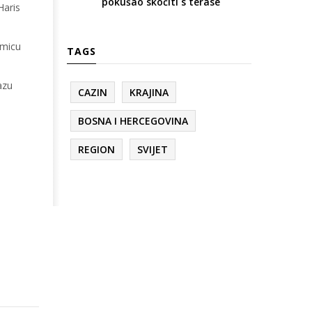
pokušao skočiti s terase
Haris
kmicu
TAGS
azu
CAZIN
KRAJINA
BOSNA I HERCEGOVINA
REGION
SVIJET