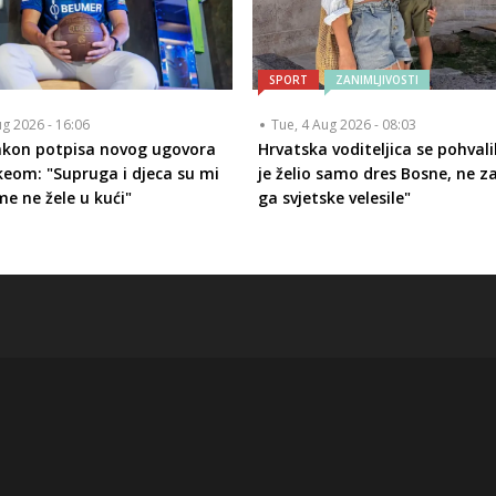
SPORT
ZANIMLJIVOSTI
ug 2026 - 16:06
Tue, 4 Aug 2026 - 08:03
akon potpisa novog ugovora
Hrvatska voditeljica se pohvalil
keom: "Supruga i djeca su mi
je želio samo dres Bosne, ne 
me ne žele u kući"
ga svjetske velesile"