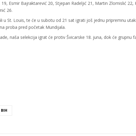
 19, Esmir Bajraktarević 20, Stjepan Radeljić 21, Martin Zlomislić 22, 
mić 26.
i u St. Louis, te će u subotu od 21 sat igrati još jednu pripremnu uta
alna proba pred početak Mundijala.
de, naša selekcija igrat će protiv Švicarske 18. juna, dok će grupnu f
 BIH