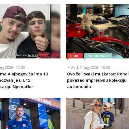
SPORT
ZANIMLJIVOSTI
ug 2026 - 17:06
Wed, 5 Aug 2026 - 16:00
ima Alajbegovića ima 13
Ovo želi svaki muškarac: Rona
pozvan je u U15
pokazao impresivnu kolekciju
taciju Njemačke
automobila