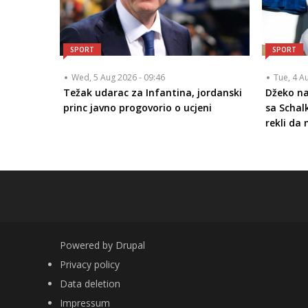
SPORT
SPORT
Wed, 5 Aug 2026 - 09:46
Tue, 4 A
Težak udarac za Infantina, jordanski
Džeko n
princ javno progovorio o ucjeni
sa Schal
rekli da 
Powered by
Drupal
FOOTER
Privacy policy
Data deletion
Impressum