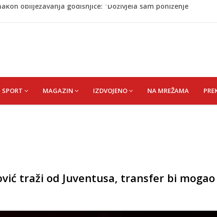
on pada sa tobogana: Vlada šalje avion po njega
tokom dojenja: Izazov s kojim se susreću mnoge mame
 Krajini narednih dana
esla javnost: Supruga ubila muža, poznat identitet
akon obilježavanja godišnjice: "Doživjela sam poniženje
 mom sinu"
SPORT
MAGAZIN
IZDVOJENO
NA MREŽAMA
PRE
ić traži od Juventusa, transfer bi mogao