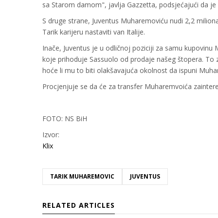
sa Starom damom", javlja Gazzetta, podsjećajući da je 
S druge strane, Juventus Muharemoviću nudi 2,2 miliona 
Tarik karijeru nastaviti van Italije.
Inače, Juventus je u odličnoj poziciji za samu kupovi
koje prihoduje Sassuolo od prodaje našeg štopera. To 
hoće li mu to biti olakšavajuća okolnost da ispuni Muh
Procjenjuje se da će za transfer Muharemvoića zainteres
FOTO: NS BiH
Izvor:
Klix
TARIK MUHAREMOVIC
JUVENTUS
RELATED ARTICLES