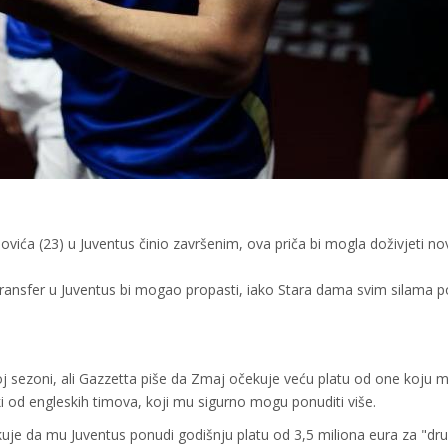
vića (23) u Juventus činio završenim, ova priča bi mogla doživjeti no
transfer u Juventus bi mogao propasti, iako Stara dama svim silama 
oj sezoni, ali Gazzetta piše da Zmaj očekuje veću platu od one koju 
eki od engleskih timova, koji mu sigurno mogu ponuditi više.
je da mu Juventus ponudi godišnju platu od 3,5 miliona eura za "dru