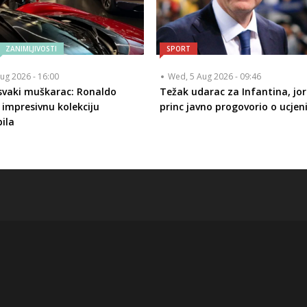
ZANIMLJIVOSTI
SPORT
ug 2026 - 16:00
Wed, 5 Aug 2026 - 09:46
 svaki muškarac: Ronaldo
Težak udarac za Infantina, jo
impresivnu kolekciju
princ javno progovorio o ucjen
ila