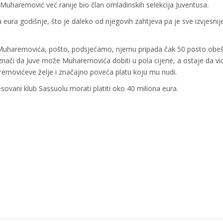
Muharemović već ranije bio član omladinskih selekcija Juventusa.
eura godišnje, što je daleko od njegovih zahtjeva pa je sve izvjesnij
nu Muharemovića, pošto, podsjećamo, njemu pripada čak 50 posto obe
znači da Juve može Muharemovića dobiti u pola cijene, a ostaje da v
aremovićeve želje i značajno poveća platu koju mu nudi.
ovani klub Sassuolu morati platiti oko 40 miliona eura.