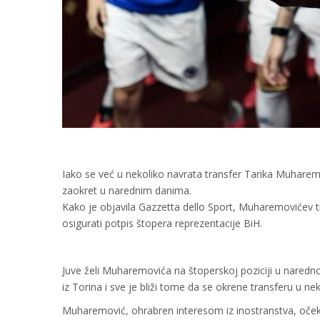
Iako se već u nekoliko navrata transfer Tarika Muharemo
zaokret u narednim danima.
Kako je objavila Gazzetta dello Sport, Muharemovićev 
osigurati potpis štopera reprezentacije BiH.
Juve želi Muharemovića na štoperskoj poziciji u naredn
iz Torina i sve je bliži tome da se okrene transferu u n
Muharemović, ohrabren interesom iz inostranstva, očeku