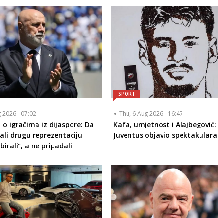
SPORT
g 2026 - 07:02
Thu, 6 Aug 2026 - 16:47
 o igračima iz dijaspore: Da
Kafa, umjetnost i Alajbegović:
ali drugu reprezentaciju
Juventus objavio spektakulara
birali", a ne pripadali