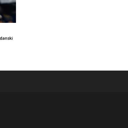
rdanski
i