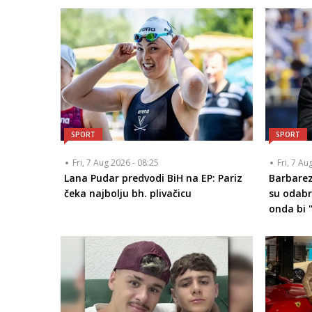
SPORT
SPORT
Fri, 7 Aug 2026 - 08:25
Fri, 7 Au
Lana Pudar predvodi BiH na EP: Pariz
Barbarez
čeka najbolju bh. plivačicu
su odabr
onda bi "