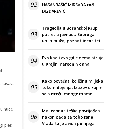
02
HASANBAŠIĆ MIRSADA rođ.
DIZDAREVIĆ
Tragedija u Bosanskoj Krupi
03
potresla javnost: Supruga
ubila muža, poznat identitet
Evo kad i evo gdje nema struje
04
u Krajini narednih dana
vi
Kako povećati količinu mlijeka
pokušava
05
tokom dojenja: Izazov s kojim
se susreću mnoge mame
mu nude
Makedonac teško povrijeđen
06
nakon pada sa tobogana:
Vlada šalje avion po njega
gi ples