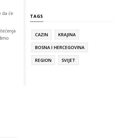
e da će
TAGS
štećenja
CAZIN
KRAJINA
idimo
BOSNA I HERCEGOVINA
REGION
SVIJET