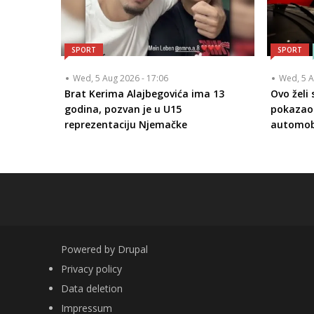
SPORT
SPORT
Wed, 5 Aug 2026 - 17:06
Wed, 5 A
Brat Kerima Alajbegovića ima 13
Ovo želi
godina, pozvan je u U15
pokazao 
reprezentaciju Njemačke
automob
Powered by
Drupal
FOOTER
Privacy policy
Data deletion
Impressum