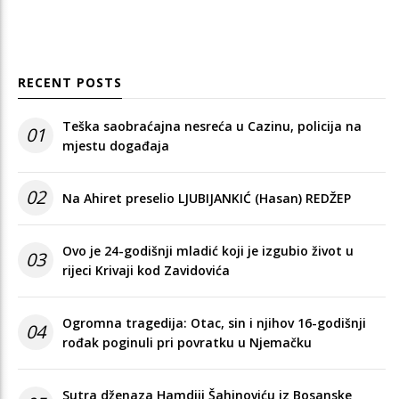
RECENT POSTS
Teška saobraćajna nesreća u Cazinu, policija na
01
mjestu događaja
02
Na Ahiret preselio LJUBIJANKIĆ (Hasan) REDŽEP
Ovo je 24-godišnji mladić koji je izgubio život u
03
rijeci Krivaji kod Zavidovića
Ogromna tragedija: Otac, sin i njihov 16-godišnji
04
rođak poginuli pri povratku u Njemačku
Sutra dženaza Hamdiji Šahinoviću iz Bosanske