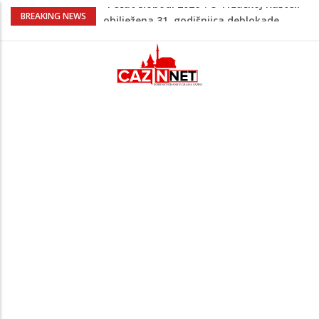
Porodica iz Krajine u centru afere,
BREAKING NEWS
gradonačelnik Kelna pokrenuo istragu
Čestitka povodom Dana Grada Cazina
Velika Kladuša pod udarom požara:
Vatrogasci nadljudskim naporima
spriječili veću tragediju
Borac savladao ML Vitebsk, skandiranje
navijača zasjenilo pobjedu
“Pečat slobodi 2026”: U Tržačkoj Rašteli
obilježena 31. godišnjica deblokade
Unsko-sanskog kantona