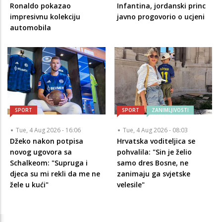
Ronaldo pokazao
Infantina, jordanski princ
impresivnu kolekciju
javno progovorio o ucjeni
automobila
SPORT
SPORT
ZANIMLJIVOSTI
Tue, 4 Aug 2026 - 16:06
Tue, 4 Aug 2026 - 08:03
Džeko nakon potpisa
Hrvatska voditeljica se
novog ugovora sa
pohvalila: "Sin je želio
Schalkeom: "Supruga i
samo dres Bosne, ne
djeca su mi rekli da me ne
zanimaju ga svjetske
žele u kući"
velesile"