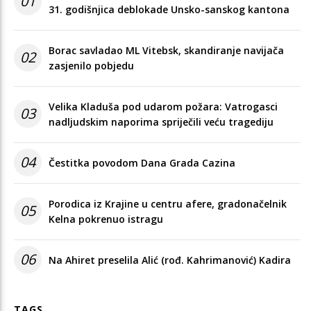
01
31. godišnjica deblokade Unsko-sanskog kantona
Borac savladao ML Vitebsk, skandiranje navijača
02
zasjenilo pobjedu
Velika Kladuša pod udarom požara: Vatrogasci
03
nadljudskim naporima spriječili veću tragediju
04
Čestitka povodom Dana Grada Cazina
Porodica iz Krajine u centru afere, gradonačelnik
05
Kelna pokrenuo istragu
06
Na Ahiret preselila Alić (rođ. Kahrimanović) Kadira
TAGS