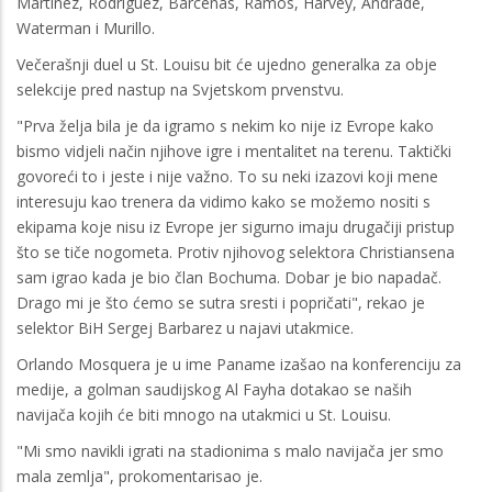
Martinez, Rodriguez, Barcenas, Ramos, Harvey, Andrade,
Waterman i Murillo.
Večerašnji duel u St. Louisu bit će ujedno generalka za obje
selekcije pred nastup na Svjetskom prvenstvu.
"Prva želja bila je da igramo s nekim ko nije iz Evrope kako
bismo vidjeli način njihove igre i mentalitet na terenu. Taktički
govoreći to i jeste i nije važno. To su neki izazovi koji mene
interesuju kao trenera da vidimo kako se možemo nositi s
ekipama koje nisu iz Evrope jer sigurno imaju drugačiji pristup
što se tiče nogometa. Protiv njihovog selektora Christiansena
sam igrao kada je bio član Bochuma. Dobar je bio napadač.
Drago mi je što ćemo se sutra sresti i popričati", rekao je
selektor BiH Sergej Barbarez u najavi utakmice.
Orlando Mosquera je u ime Paname izašao na konferenciju za
medije, a golman saudijskog Al Fayha dotakao se naših
navijača kojih će biti mnogo na utakmici u St. Louisu.
"Mi smo navikli igrati na stadionima s malo navijača jer smo
mala zemlja", prokomentarisao je.