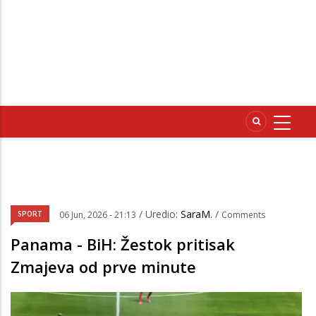
/ Uredio:
SaraM.
/
SPORT
06 Jun, 2026 - 21:13
Comments
Panama - BiH: Žestok pritisak
Zmajeva od prve minute