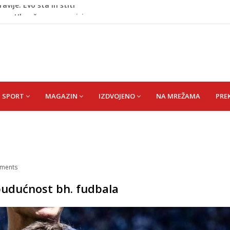
oge: Uhapšen na granici
eti razočarao navijače iz BiH
 mobitelom snima djecu na plaži
stvari koje ne biste trebali olako bacati u smeće
vije: Evo šta ih štiti
SPORT
MAGAZIN
IZDVOJENO
NA MREŽAMA
PRE
ments
 budućnost bh. fudbala