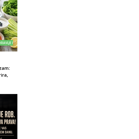
RAVLJE I
izam:
ira,