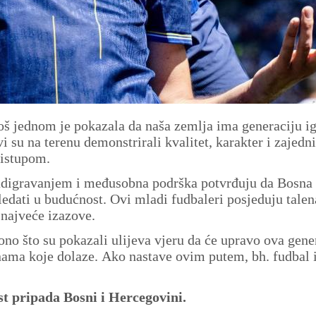
oš jednom je pokazala da naša zemlja ima generaciju i
 su na terenu demonstrirali kvalitet, karakter i zajedni
ristupom.
adigravanjem i međusobna podrška potvrđuju da Bosna 
ti u budućnost. Ovi mladi fudbaleri posjeduju talenat
 najveće izazove.
 ono što su pokazali ulijeva vjeru da će upravo ova gene
inama koje dolaze. Ako nastave ovim putem, bh. fudbal
st pripada Bosni i Hercegovini.