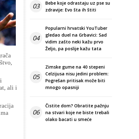
Bebe koje odrastaju uz pse su
03
zdravije: Evo šta ih štiti
Popularni hrvatski YouTuber
gledao duel na Grbavici: Sad
04
vidim zašto neki kažu prvo
Željo, pa poslije kažu tata
grača
štvo,
Zimske gume na 40 stepeni
Celzijusa nisu jedini problem:
05
i
Pogrešan pritisak može biti
, ali i
mnogo opasniji
racija
Čistite dom? Obratite pažnju
06
 ima
na stvari koje ne biste trebali
olako bacati u smeće