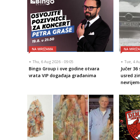
NA MREŽAMA
NA MREŽ
Thu, 6 Aug 2026 - 09:05
Tue, 4 A
Bingo Group i ove godine otvara
Jučer 36
vrata VIP događaja građanima
usred zi
nevrijem