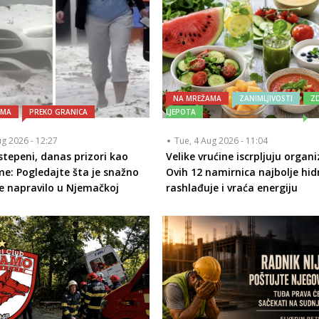
NA MREŽAMA
ZANIMLJIVOSTI
ZD
AMA
PREKO GRANICA
LJEPOTA
ug 2026 - 12:27
Tue, 4 Aug 2026 - 11:04
 stepeni, danas prizori kao
Velike vrućine iscrpljuju organ
me: Pogledajte šta je snažno
Ovih 12 namirnica najbolje hidr
e napravilo u Njemačkoj
rashlađuje i vraća energiju