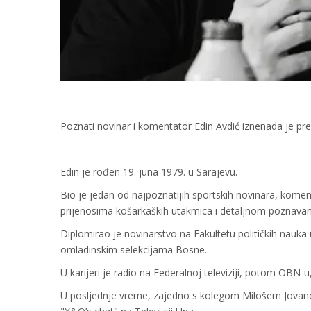
Poznati novinar i komentator Edin Avdić iznenada je prem
Edin je rođen 19. juna 1979. u Sarajevu.
Bio je jedan od najpoznatijih sportskih novinara, komen
prijenosima košarkaških utakmica i detaljnom poznavan
Diplomirao je novinarstvo na Fakultetu političkih nauka 
omladinskim selekcijama Bosne.
U karijeri je radio na Federalnoj televiziji, potom OBN-u,
U posljednje vreme, zajedno s kolegom Milošem Jovanov