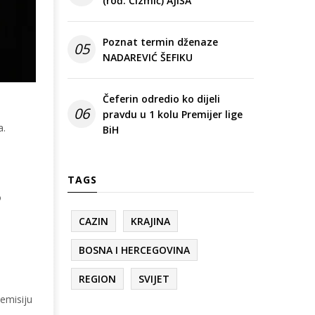
(rođ. Čizmić) AJIŠA
Poznat termin dženaze
05
NADAREVIĆ ŠEFIKU
Čeferin odredio ko dijeli
06
pravdu u 1 kolu Premijer lige
a.
BiH
TAGS
o
CAZIN
KRAJINA
BOSNA I HERCEGOVINA
REGION
SVIJET
emisiju