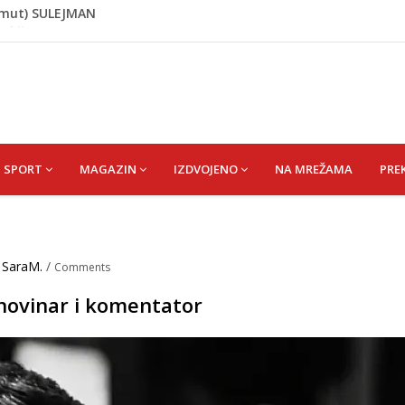
IĆ ŠEFIKU
đ. Čizmić) AJIŠA
ođ. ALIČAJIĆ) MINE
TE Bihać - Cazin
hmut) SULEJMAN
SPORT
MAGAZIN
IZDVOJENO
NA MREŽAMA
PRE
:
SaraM.
/
Comments
novinar i komentator