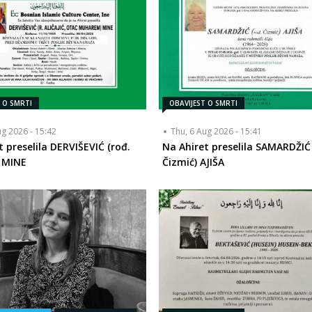
T O SMRTI
OBAVIJEST O SMRTI
ug 2026 - 15:42
Thu, 6 Aug 2026 - 15:41
t preselila DERVIŠEVIĆ (rođ.
Na Ahiret preselila SAMARDŽIĆ 
) MINE
Čizmić) AJIŠA