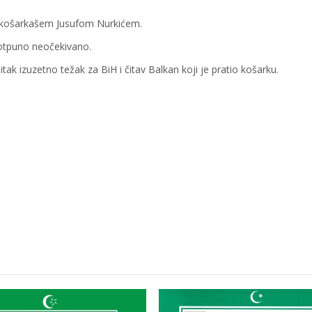
h. košarkašem Jusufom Nurkićem.
 potpuno neočekivano.
itak izuzetno težak za BiH i čitav Balkan koji je pratio košarku.