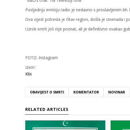
"X&O’s chat" na Televiziji Una.
Posljednju emisiju radio je nedavno s proslavljenim b
Ova vijest potresla je čitav region, došla je iznenada i
Uzrok smrti još nije poznat, ali je definitivno ovakav gub
FOTO: Instagram
Izvor:
Klix
OBAVIJEST O SMRTI
KOMENTATOR
NOVINAR
RELATED ARTICLES