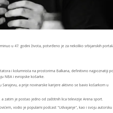
inuo u 47. godini života, potvrđeno je za nekoliko srbijanskih portal
tatora i kolumnista na prostorima Balkana, definitivno najpoznatiji p
ju NBA i evropske košarke.
u Sarajevu, a prije novinarske karijere aktivno se bavio košarkom u
 a zatim je postao jedno od zaštitnih lica televizije Arena sport.
ićem, vodio je popularni podcast "Udvajanje", kao i svoju autorsku 