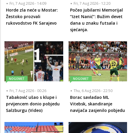
Fri, 7 Aug 2026 - 14:09
Fri, 7 Aug 2026 - 12:20
Horde zla neće u Mostar:
Počeo jubilarni Memorijal
Žestoko prozvali
“Izet Nanić”: Bužim devet
rukovodstvo FK Sarajevo
dana u znaku futsala i
sjećanja.
NOGOMET
NOGOMET
Fri, 7 Aug 2026 - 00:26
Thu, 6 Aug 2026 - 22:50
Tabaković ušao s klupe i
Borac savladao ML
prvijencem donio pobjedu
Vitebsk, skandiranje
Salzburgu (Video)
navijača zasjenilo pobjedu