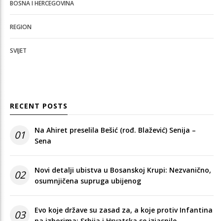
BOSNA I HERCEGOVINA
REGION
SVIJET
RECENT POSTS
Na Ahiret preselila Bešić (rođ. Blažević) Senija –
01
Sena
Novi detalji ubistva u Bosanskoj Krupi: Nezvanično,
02
osumnjičena supruga ubijenog
Evo koje države su zasad za, a koje protiv Infantina
03
na izborima: Srbija i Hrvatska se izjasnile