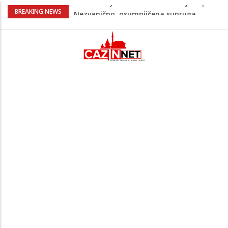
Na Ahiret preselila Bešić (rođ. Blažević)
BREAKING NEWS
Senija – Sena
Na Ahiret preselio ŠUPUK (Refik) ŠEFIK
Evo koje države su zasad za, a koje
protiv Infantina na izborima: Srbija i
Hrvatska se izjasnile
Majka Izeta Nanića progovorila nakon
obilježavanja godišnjice: "Doživjela sam
poniženje na mjestu gdje se odaje
počast mom sinu"
Novi detalji ubistva u Bosanskoj Krupi:
Nezvanično, osumnjičena supruga
ubijenog