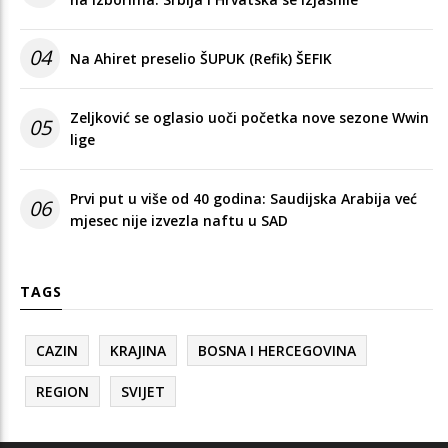
04
Na Ahiret preselio ŠUPUK (Refik) ŠEFIK
Zeljković se oglasio uoči početka nove sezone Wwin
05
lige
Prvi put u više od 40 godina: Saudijska Arabija već
06
mjesec nije izvezla naftu u SAD
TAGS
CAZIN
KRAJINA
BOSNA I HERCEGOVINA
REGION
SVIJET