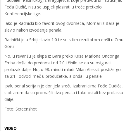
Fudbaleri Radničkog iz Kragujevca, koje predvodi bh. stručnjak
Feđa Dudić, nisu se uspjeli plasirati u treće pretkolo
Konferencijske lige.
Iako je Radnički bio favorit ovog dvomeča, Mornar iz Bara je
slavio nakon izvođenja penala.
Radnički je u Srbiji slavio 1:0 te su s tim rezultatom došli u Crnu
Goru.
No, u revanšu je ekipa iz Bara preko Krisa Marlona Ondonga
Emba došla do prednosti od 2:0 i činilo se da su osigurali
prolazak dalje. No, u 98. minuti mladi Milan Aleksić postiže gol
za 2:1 i odvodi meč u produžetke, a onda i u penale.
Ipak, penal serija nije donijela sreću izabranicima Feđe Dudića,
s obzirom da su promašili dva penala i tako ostali bez prolaska
dalje.
Foto: Screenshot
VIDEO