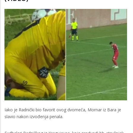
Iako je Radnički bio favorit ovog dvomeča, Mornar iz Bara je
slavio nakon izvođenja penala.