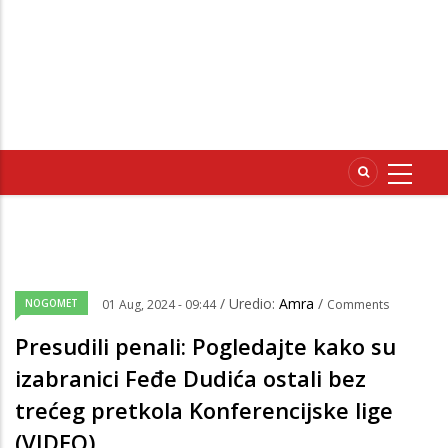
/ Uredio:
Amra
/
NOGOMET
01 Aug, 2024 - 09:44
Comments
Presudili penali: Pogledajte kako su
izabranici Feđe Dudića ostali bez
trećeg pretkola Konferencijske lige
(VIDEO)