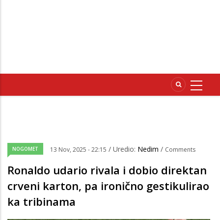
/ Uredio:
Nedim
/
NOGOMET
13 Nov, 2025 - 22:15
Comments
Ronaldo udario rivala i dobio direktan
crveni karton, pa ironično gestikulirao
ka tribinama