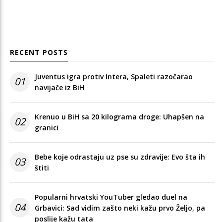
RECENT POSTS
Juventus igra protiv Intera, Spaleti razočarao
01
navijače iz BiH
Krenuo u BiH sa 20 kilograma droge: Uhapšen na
02
granici
Bebe koje odrastaju uz pse su zdravije: Evo šta ih
03
štiti
Popularni hrvatski YouTuber gledao duel na
04
Grbavici: Sad vidim zašto neki kažu prvo Željo, pa
poslije kažu tata