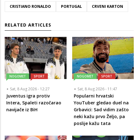
CRISTIANO RONALDO
PORTUGAL
CRVENI KARTON
RELATED ARTICLES
NOGOMET
SPORT
NOGOMET
SPORT
Sat, 8 Aug 2026 - 12:27
Sat, 8 Aug 2026 - 11:47
Juventus igra protiv
Popularni hrvatski
Intera, Spaleti razočarao
YouTuber gledao duel na
navijače iz BiH
Grbavici: Sad vidim zašto
neki kažu prvo Željo, pa
poslije kažu tata