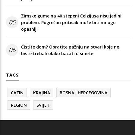
Zimske gume na 40 stepeni Celzijusa nisu jedini
05
problem: Pogrešan pritisak može biti mnogo
opasniji
Čistite dom? Obratite pažnju na stvari koje ne
06
biste trebali olako bacati u smeće
TAGS
CAZIN
KRAJINA
BOSNA I HERCEGOVINA
REGION
SVIJET