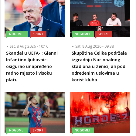
NOGOMET
SPORT
NOGOMET
SPORT
Sat, 8 Aug 2026 - 10:16
Sat, 8 Aug 2026 - 09:38
Skandal u UEFA-i: Gianni
Skupština Čelika podržala
Infantino ljubavnici
izgradnju Nacionalnog
osigurao unapređeno
stadiona u Zenici, ali pod
radno mjesto i visoku
određenim uslovima u
platu
korist kluba
NOGOMET
SPORT
NOGOMET