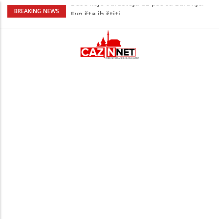
Krenuo u BiH sa 20 kilograma droge:
BREAKING NEWS
Uhapšen na granici
Juventus igra protiv Intera, Spaleti
razočarao navijače iz BiH
Užas: Uhapšen Italijan (45) kako
mobitelom snima djecu na plaži
Čistite dom? Obratite pažnju na stvari
koje ne biste trebali olako bacati u
smeće
Bebe koje odrastaju uz pse su zdravije:
Evo šta ih štiti