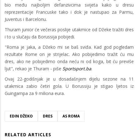
bio među najboljim defanzivcima svijeta kako u dresu
reprezentacije Francuske tako i dok je nastupao za Parmu,
Juventus i Barcelonu.
Thuram junior će večeras poslije utakmice od Džeke tražiti dres
i to u slučaju da Borussija pobijedi.
"Roma je jaka, a Džeko mi se baš sviđa. Kad god pogledam
rezultate Rome on je strijelac. Ako pobijedimo tražit ću mu
dres, ako ne pobijedimo onda neću ni od koga, bit ću previše
ljut", rekao je Thuram - piše
Sportsport.ba
.
Ovaj 22-godišnjak je u dosadašnjem dijelu sezone na 11
utakmica zabio četiri gola. U Borussiju je stigao ljetos iz
Guingampa za 9 miliona eura.
EDIN DŽEKO
DRES
AS ROMA
RELATED ARTICLES