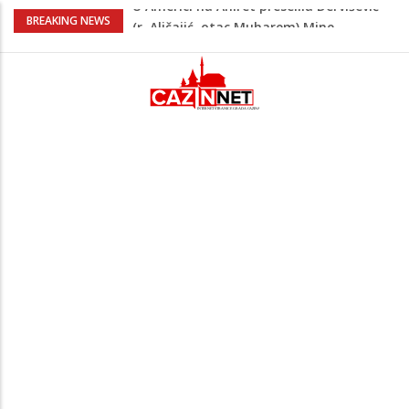
Milionske odluke na sjednici Vlade USK:
BREAKING NEWS
Evo kome je dodijeljen novac
Američki kongresmeni traže od Trumpa:
Vratite sankcije zvaničnicima iz
Republike Srpske
Lana Pudar predvodi BiH na EP: Pariz
čeka najbolju bh. plivačicu
Suljagić se zahvalio američkim
zakonodavcima: Nećemo biti zastrašeni
i nastavit ćemo braniti istinu
U Americi na Ahiret preselila Dervišević
(r. Aličajić, otac Muharem) Mine