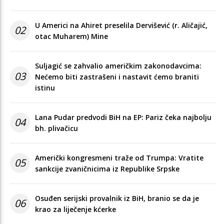
U Americi na Ahiret preselila Dervišević (r. Aličajić,
02
otac Muharem) Mine
Suljagić se zahvalio američkim zakonodavcima:
03
Nećemo biti zastrašeni i nastavit ćemo braniti
istinu
Lana Pudar predvodi BiH na EP: Pariz čeka najbolju
04
bh. plivačicu
Američki kongresmeni traže od Trumpa: Vratite
05
sankcije zvaničnicima iz Republike Srpske
Osuđen serijski provalnik iz BiH, branio se da je
06
krao za liječenje kćerke