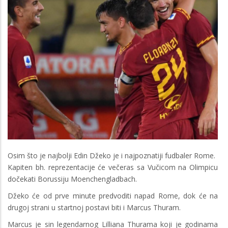
Osim što je najbolji Edin Džeko je i najpoznatiji fudbaler Rome.
Kapiten bh. reprezentacije će večeras sa Vučicom na Olimpicu
dočekati Borussiju Moenchengladbach.
Džeko će od prve minute predvoditi napad Rome, dok će na
drugoj strani u startnoj postavi biti i Marcus Thuram.
Marcus je sin legendarnog Lilliana Thurama koji je godinama