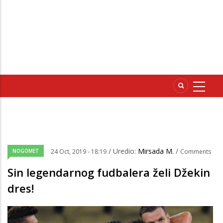
/ Uredio:
Mirsada M.
/
NOGOMET
24 Oct, 2019 - 18:19
Comments
Sin legendarnog fudbalera želi Džekin
dres!