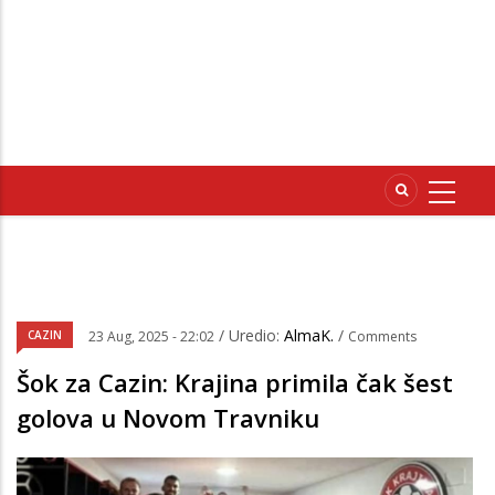
/ Uredio:
AlmaK.
/
CAZIN
23 Aug, 2025 - 22:02
Comments
Šok za Cazin: Krajina primila čak šest
golova u Novom Travniku