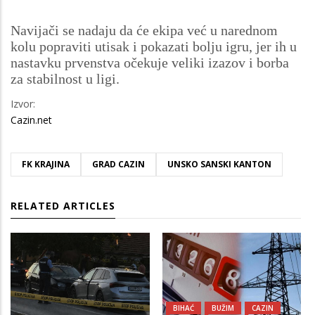
Navijači se nadaju da će ekipa već u narednom
kolu popraviti utisak i pokazati bolju igru, jer ih u
nastavku prvenstva očekuje veliki izazov i borba
za stabilnost u ligi.
Izvor:
Cazin.net
FK KRAJINA
GRAD CAZIN
UNSKO SANSKI KANTON
RELATED ARTICLES
BIHAĆ
BUŽIM
CAZIN