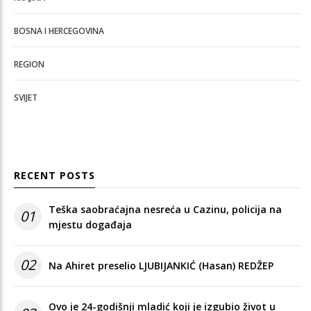
BOSNA I HERCEGOVINA
REGION
SVIJET
RECENT POSTS
Teška saobraćajna nesreća u Cazinu, policija na
01
mjestu događaja
02
Na Ahiret preselio LJUBIJANKIĆ (Hasan) REDŽEP
Ovo je 24-godišnji mladić koji je izgubio život u