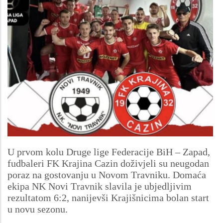
U prvom kolu Druge lige Federacije BiH – Zapad,
fudbaleri FK Krajina Cazin doživjeli su neugodan
poraz na gostovanju u Novom Travniku. Domaća
ekipa NK Novi Travnik slavila je ubjedljivim
rezultatom 6:2, nanijevši Krajišnicima bolan start
u novu sezonu.