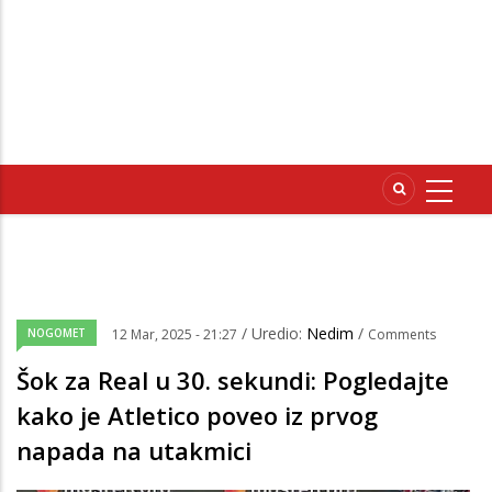
/ Uredio:
Nedim
/
NOGOMET
12 Mar, 2025 - 21:27
Comments
Šok za Real u 30. sekundi: Pogledajte
kako je Atletico poveo iz prvog
napada na utakmici