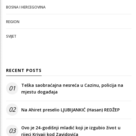
BOSNA I HERCEGOVINA
REGION
SVIJET
RECENT POSTS
Teška saobraćajna nesreća u Cazinu, policija na
01
mjestu događaja
02
Na Ahiret preselio LJUBIJANKIĆ (Hasan) REDŽEP
Ovo je 24-godišnji mladić koji je izgubio život u
03
rijeci Krivaji kod Zavidovića