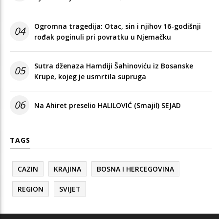
Ogromna tragedija: Otac, sin i njihov 16-godišnji
04
rođak poginuli pri povratku u Njemačku
Sutra dženaza Hamdiji Šahinoviću iz Bosanske
05
Krupe, kojeg je usmrtila supruga
06
Na Ahiret preselio HALILOVIĆ (Smajil) SEJAD
TAGS
CAZIN
KRAJINA
BOSNA I HERCEGOVINA
REGION
SVIJET