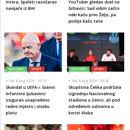
Intera, Spaleti razočarao
YouTuber gledao duel na
navijače iz BiH
Grbavici: Sad vidim zašto
neki kažu prvo Željo, pa
poslije kažu tata
NOGOMET
SPORT
NOGOMET
SPORT
Sat, 8 Aug 2026 - 10:16
Sat, 8 Aug 2026 - 09:38
Skandal u UEFA-i: Gianni
Skupština Čelika podržala
Infantino ljubavnici
izgradnju Nacionalnog
osigurao unapređeno
stadiona u Zenici, ali pod
radno mjesto i visoku
određenim uslovima u
platu
korist kluba