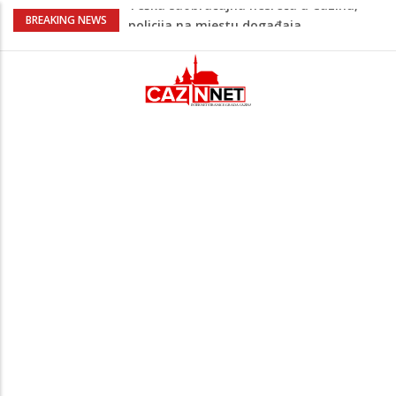
Ovo je 24-godišnji mladić koji je izgubio
BREAKING NEWS
život u rijeci Krivaji kod Zavidovića
Na Ahiret preselio LJUBIJANKIĆ (Hasan)
REDŽEP
Na Ahiret preselio HALILOVIĆ (Smajil)
SEJAD
Sutra dženaza Hamdiji Šahinoviću iz
Bosanske Krupe, kojeg je usmrtila
supruga
Teška saobraćajna nesreća u Cazinu,
policija na mjestu događaja