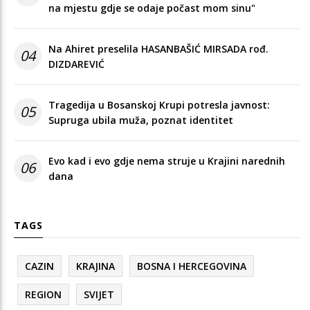
na mjestu gdje se odaje počast mom sinu"
Na Ahiret preselila HASANBAŠIĆ MIRSADA rođ.
04
DIZDAREVIĆ
Tragedija u Bosanskoj Krupi potresla javnost:
05
Supruga ubila muža, poznat identitet
Evo kad i evo gdje nema struje u Krajini narednih
06
dana
TAGS
CAZIN
KRAJINA
BOSNA I HERCEGOVINA
REGION
SVIJET