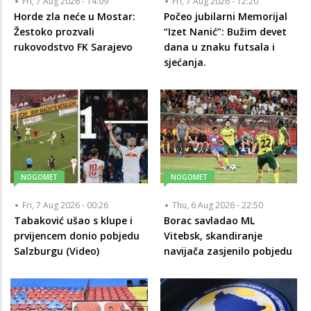
Fri, 7 Aug 2026 - 14:09
Fri, 7 Aug 2026 - 12:20
Horde zla neće u Mostar:
Počeo jubilarni Memorijal
Žestoko prozvali
“Izet Nanić”: Bužim devet
rukovodstvo FK Sarajevo
dana u znaku futsala i
sjećanja.
NOGOMET
NOGOMET
Fri, 7 Aug 2026 - 00:26
Thu, 6 Aug 2026 - 22:50
Tabaković ušao s klupe i
Borac savladao ML
prvijencem donio pobjedu
Vitebsk, skandiranje
Salzburgu (Video)
navijača zasjenilo pobjedu