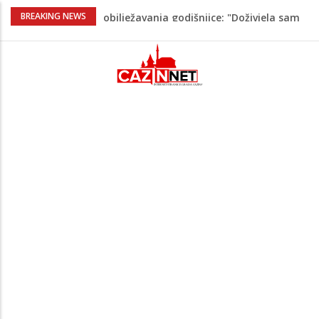
Prvi put u više od 40 godina: Saudijska
BREAKING NEWS
Arabija već mjesec nije izvezla naftu u
SAD
Zeljković se oglasio uoči početka nove
sezone Wwin lige
Kako povećati količinu mlijeka tokom
dojenja: Izazov s kojim se susreću mnoge
mame
Evo kad i evo gdje nema struje u Krajini
narednih dana
Majka Izeta Nanića progovorila nakon
obilježavanja godišnjice: "Doživjela sam
poniženje na mjestu gdje se odaje
počast mom sinu"