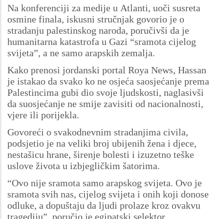
Na konferenciji za medije u Atlanti, uoči susreta
osmine finala, iskusni stručnjak govorio je o
stradanju palestinskog naroda, poručivši da je
humanitarna katastrofa u Gazi “sramota cijelog
svijeta”, a ne samo arapskih zemalja.
Kako prenosi jordanski portal Roya News, Hassan
je istakao da svako ko ne osjeća saosjećanje prema
Palestincima gubi dio svoje ljudskosti, naglasivši
da suosjećanje ne smije zavisiti od nacionalnosti,
vjere ili porijekla.
Govoreći o svakodnevnim stradanjima civila,
podsjetio je na veliki broj ubijenih žena i djece,
nestašicu hrane, širenje bolesti i izuzetno teške
uslove života u izbjegličkim šatorima.
“Ovo nije sramota samo arapskog svijeta. Ovo je
sramota svih nas, cijelog svijeta i onih koji donose
odluke, a dopuštaju da ljudi prolaze kroz ovakvu
tragediju”, poručio je egipatski selektor.