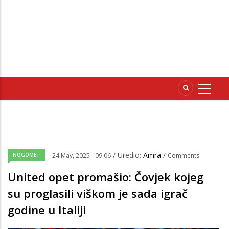
/ Uredio:
Amra
/
NOGOMET
24 May, 2025 - 09:06
Comments
United opet promašio: Čovjek kojeg
su proglasili viškom je sada igrač
godine u Italiji