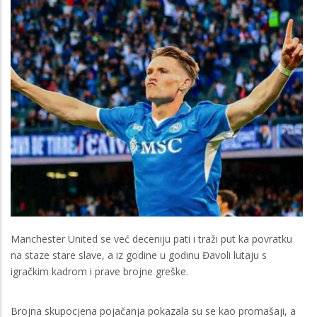
Manchester United se već deceniju pati i traži put ka povratku
na staze stare slave, a iz godine u godinu Đavoli lutaju s
igračkim kadrom i prave brojne greške.
Brojna skupocjena pojačanja pokazala su se kao promašaji, a