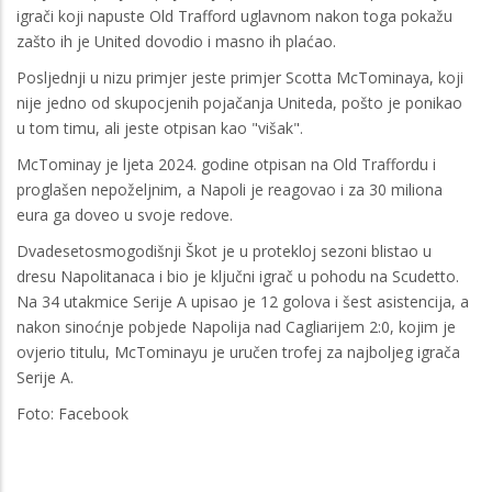
igrači koji napuste Old Trafford uglavnom nakon toga pokažu
zašto ih je United dovodio i masno ih plaćao.
Posljednji u nizu primjer jeste primjer Scotta McTominaya, koji
nije jedno od skupocjenih pojačanja Uniteda, pošto je ponikao
u tom timu, ali jeste otpisan kao "višak".
McTominay je ljeta 2024. godine otpisan na Old Traffordu i
proglašen nepoželjnim, a Napoli je reagovao i za 30 miliona
eura ga doveo u svoje redove.
Dvadesetosmogodišnji Škot je u protekloj sezoni blistao u
dresu Napolitanaca i bio je ključni igrač u pohodu na Scudetto.
Na 34 utakmice Serije A upisao je 12 golova i šest asistencija, a
nakon sinoćnje pobjede Napolija nad Cagliarijem 2:0, kojim je
ovjerio titulu, McTominayu je uručen trofej za najboljeg igrača
Serije A.
Foto: Facebook