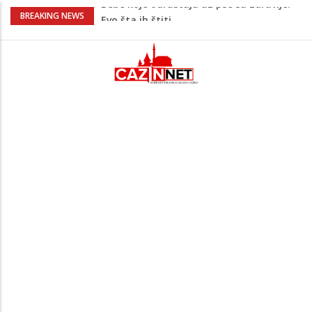
Krenuo u BiH sa 20 kilograma droge:
BREAKING NEWS
Uhapšen na granici
Juventus igra protiv Intera, Spaleti
razočarao navijače iz BiH
Užas: Uhapšen Italijan (45) kako
mobitelom snima djecu na plaži
Čistite dom? Obratite pažnju na stvari
koje ne biste trebali olako bacati u
smeće
Bebe koje odrastaju uz pse su zdravije:
Evo šta ih štiti