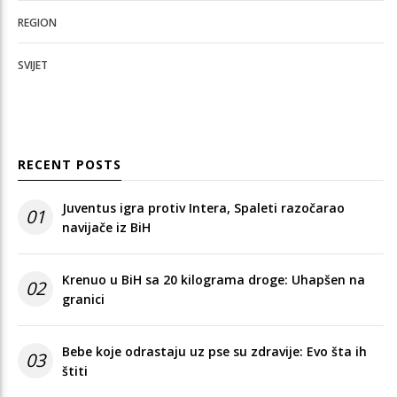
REGION
SVIJET
RECENT POSTS
Juventus igra protiv Intera, Spaleti razočarao
01
navijače iz BiH
Krenuo u BiH sa 20 kilograma droge: Uhapšen na
02
granici
Bebe koje odrastaju uz pse su zdravije: Evo šta ih
03
štiti