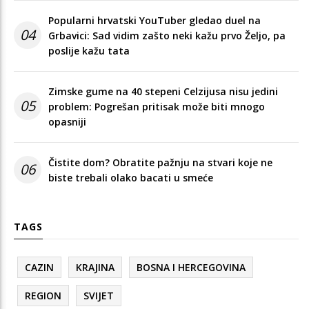
Popularni hrvatski YouTuber gledao duel na
04
Grbavici: Sad vidim zašto neki kažu prvo Željo, pa
poslije kažu tata
Zimske gume na 40 stepeni Celzijusa nisu jedini
05
problem: Pogrešan pritisak može biti mnogo
opasniji
Čistite dom? Obratite pažnju na stvari koje ne
06
biste trebali olako bacati u smeće
TAGS
CAZIN
KRAJINA
BOSNA I HERCEGOVINA
REGION
SVIJET