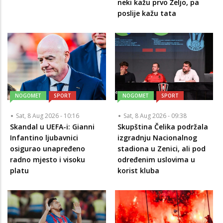
neki kažu prvo Željo, pa
poslije kažu tata
NOGOMET
SPORT
NOGOMET
SPORT
Sat, 8 Aug 2026 - 10:16
Sat, 8 Aug 2026 - 09:38
Skandal u UEFA-i: Gianni
Skupština Čelika podržala
Infantino ljubavnici
izgradnju Nacionalnog
osigurao unapređeno
stadiona u Zenici, ali pod
radno mjesto i visoku
određenim uslovima u
platu
korist kluba