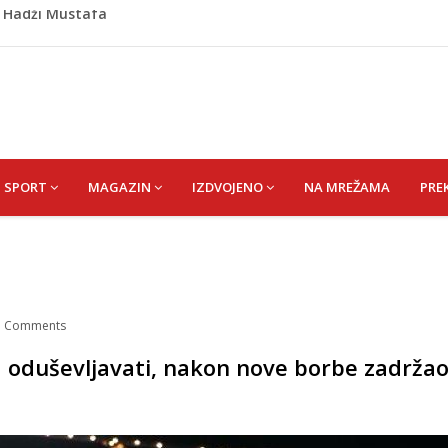
o prozvali rukovodstvo FK Sarajevo
om okončano „Lito moje medeno 2026“
 Hata
Asima
) Hadži Mustafa
SPORT
MAGAZIN
IZDVOJENO
NA MREŽAMA
PRE
/
Comments
oduševljavati, nakon nove borbe zadržao