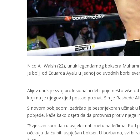
Nico Ali Walsh (22), unuk legendarnog boksera Muhammada
je bolji od Eduarda Ayalu u jednoj od uvodnih borbi eve
Alijev unuk je svoj profesionalni debi prije nešto više o
kojima je njegov djed postao poznat. Sin je Rashede Al
S novom pobjedom, zadržao je besprijekoran učinak u bo
pobjede, kaže kako osjeti da da protivnici protiv njega
"Svjestan sam da ću uvijek imati metu na leđima. Pod 
očekuju da ću biti uspješan bokser. U borbama, svi bi r
Nico.