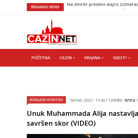
Horde zla neće u Mostar: Žestok
BREAKING NEWS
Cazin: Spektakularnom završnic
Na Ahiret preselila Musić (Sušić)
Na Ahiret preselila Rekić (Balić) 
Na Ahiret preselio Bajrić (Omera
MAIN
NAVIGATION
POČETNA
CAZIN
KRAJINA
VIJESTI
/ Uredio:
Amra
BORILAČKI SPORTOVI
04 Feb, 2023 - 15:49
Unuk Muhammada Alija nastavlja 
savršen skor (VIDEO)