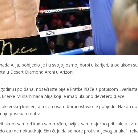
 Alija, pobijedio je i u svojoj osmoj borbi u karijeri, a odlukom su
nta u Desert Diamond Areni u Arizoni.
d godinu i po dana, noseći iste bijele kratke hlače s potpisom Everlast
i, kćerke Muhammada Alija koji je imao ukupno devetero djece.
kserskoj karijeri, a u svih osam borbi ostavio je pobjedu. Nakon no
 imaju poseban motiv.
pritiskom sam od kada sam rođen, uvijek sam osjećao pritisak, a svi
ado da me nokautiraju čim čuju da se bore protiv Alijevog unuka", rek