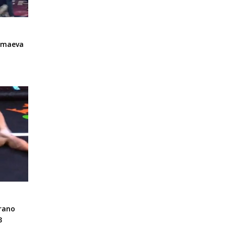
imaeva
rano
3