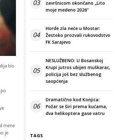
03
završnicom okončano „Lito
moje medeno 2026“
Horde zla neće u Mostar:
04
Žestoko prozvali rukovodstvo
FK Sarajevo
NESLUŽBENO: U Bosanskoj
dija bio
Krupi jutros ubijen muškarac,
05
policija još bez službenog
saopćenja
a po
Dramatično kod Konjica:
06
Požar se širi prema kućama,
ve
dva helikoptera gase vatru
 od mene
ao je
TAGS