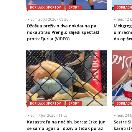
BORILAČKI SPORTOVI
SPORT
BORILAČK
Sun, 26 Jul 2026 - 08:20
Sun, 12 J
Džošua preživio dva nokdauna pa
Mekgreg
nokautirao Prengu: Slijedi spektakl
u mračno
protiv Fjurija (VIDEO)
da opiš
BORILAČKI SPORTOVI
SPORT
BORILAČK
Sun, 7 Jun 2026 - 11:05
Sun, 24 
Katastrofalna noć bh. borca: Erko Jun
Sestre S
se samo ugasio i doživio težak poraz
karatist