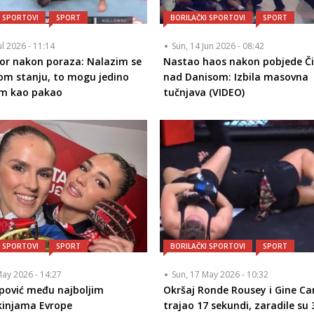
I SPORTOVI
SPORT
BORILAČKI SPORTOVI
SPORT
ul 2026 - 11:14
Sun, 14 Jun 2026 - 08:42
or nakon poraza: Nalazim se
Nastao haos nakon pobjede Č
m stanju, to mogu jedino
nad Danisom: Izbila masovna
em kao pakao
tučnjava (VIDEO)
I SPORTOVI
SPORT
BORILAČKI SPORTOVI
SPORT
May 2026 - 14:27
Sun, 17 May 2026 - 10:32
ipović među najboljim
Okršaj Ronde Rousey i Gine Ca
kinjama Evrope
trajao 17 sekundi, zaradile su 