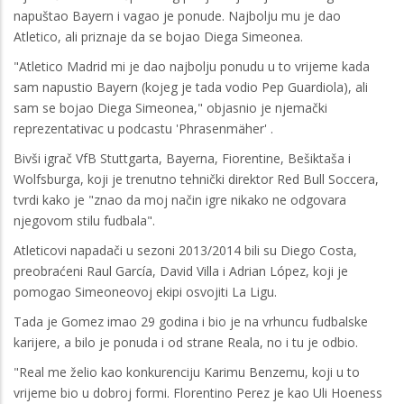
napuštao Bayern i vagao je ponude. Najbolju mu je dao
Atletico, ali priznaje da se bojao Diega Simeonea.
"Atletico Madrid mi je dao najbolju ponudu u to vrijeme kada
sam napustio Bayern (kojeg je tada vodio Pep Guardiola), ali
sam se bojao Diega Simeonea," objasnio je njemački
reprezentativac u podcastu 'Phrasenmäher' .
Bivši igrač VfB Stuttgarta, Bayerna, Fiorentine, Bešiktaša i
Wolfsburga, koji je trenutno tehnički direktor Red Bull Soccera,
tvrdi kako je "znao da moj način igre nikako ne odgovara
njegovom stilu fudbala".
Atleticovi napadači u sezoni 2013/2014 bili su Diego Costa,
preobraćeni Raul García, David Villa i Adrian López, koji je
pomogao Simeoneovoj ekipi osvojiti La Ligu.
Tada je Gomez imao 29 godina i bio je na vrhuncu fudbalske
karijere, a bilo je ponuda i od strane Reala, no i tu je odbio.
"Real me želio kao konkurenciju Karimu Benzemu, koji u to
vrijeme bio u dobroj formi. Florentino Perez je kao Uli Hoeness