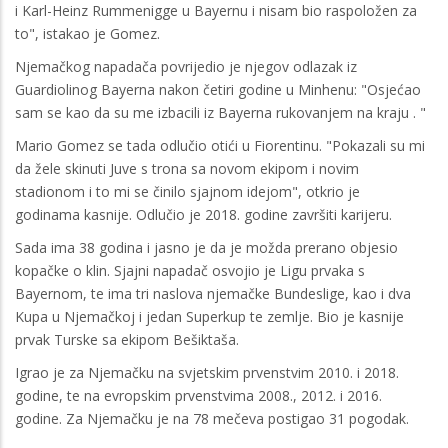
i Karl-Heinz Rummenigge u Bayernu i nisam bio raspoložen za
to", istakao je Gomez.
Njemačkog napadača povrijedio je njegov odlazak iz
Guardiolinog Bayerna nakon četiri godine u Minhenu: "Osjećao
sam se kao da su me izbacili iz Bayerna rukovanjem na kraju . "
Mario Gomez se tada odlučio otići u Fiorentinu. "Pokazali su mi
da žele skinuti Juve s trona sa novom ekipom i novim
stadionom i to mi se činilo sjajnom idejom", otkrio je
godinama kasnije. Odlučio je 2018. godine završiti karijeru.
Sada ima 38 godina i jasno je da je možda prerano objesio
kopačke o klin. Sjajni napadač osvojio je Ligu prvaka s
Bayernom, te ima tri naslova njemačke Bundeslige, kao i dva
Kupa u Njemačkoj i jedan Superkup te zemlje. Bio je kasnije
prvak Turske sa ekipom Bešiktaša.
Igrao je za Njemačku na svjetskim prvenstvim 2010. i 2018.
godine, te na evropskim prvenstvima 2008., 2012. i 2016.
godine. Za Njemačku je na 78 mečeva postigao 31 pogodak.