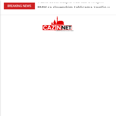
Evo gdje i kada nestaje struja u Krajini
BREAKING NEWS
sutra i tokom vikenda
Na Ahiret preselila Balkić rođ. Ičić
Rasima
Na Ahiret preselio ĆORALIĆ (Mahmut)
SULEJMAN
Kafa, umjetnost i Alajbegović: Juventus
objavio spektakularan video
Teška saobraćajna nesreća u Krajini:
BMW sa slovenskim tablicama završio u
rasvjetnom stubu