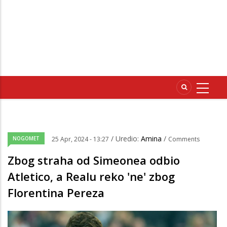
/ Uredio:
Amina
/
NOGOMET
25 Apr, 2024 - 13:27
Comments
Zbog straha od Simeonea odbio
Atletico, a Realu reko 'ne' zbog
Florentina Pereza