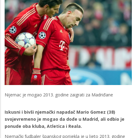
Nijemac je mogao 2013. godine zaigrati za Madriđane
Iskusni i bivši njemački napadač Mario Gomez (38)
svojevremeno je mogao da dođe u Madrid, ali odbio je
ponude oba kluba, Atletica i Reala.
Njemački fudbaler španskog porijekla je u ljeto 2013. godine