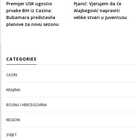
Premijer USK ugostio
Pjanić: Vjerujem da će
prvake BiH iz Cazina:
Alajbegović napraviti
Bubamara predstavila
velike stvari u Juventusu
planove za novu sezonu
CATEGORIES
CAZIN
KRAJINA
BOSNA I HERCEGOVINA
REGION
SVIJET