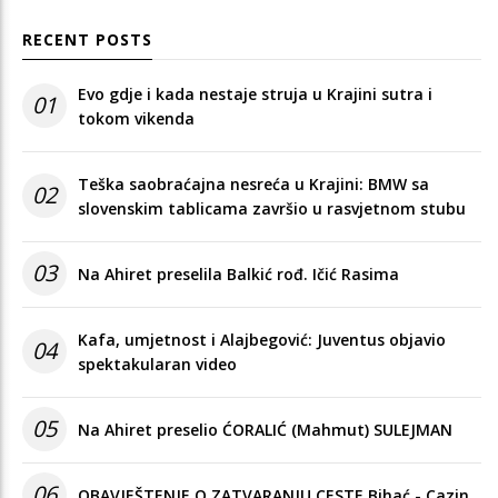
RECENT POSTS
Evo gdje i kada nestaje struja u Krajini sutra i
01
tokom vikenda
Teška saobraćajna nesreća u Krajini: BMW sa
02
slovenskim tablicama završio u rasvjetnom stubu
03
Na Ahiret preselila Balkić rođ. Ičić Rasima
Kafa, umjetnost i Alajbegović: Juventus objavio
04
spektakularan video
05
Na Ahiret preselio ĆORALIĆ (Mahmut) SULEJMAN
06
OBAVJEŠTENJE O ZATVARANJU CESTE Bihać - Cazin