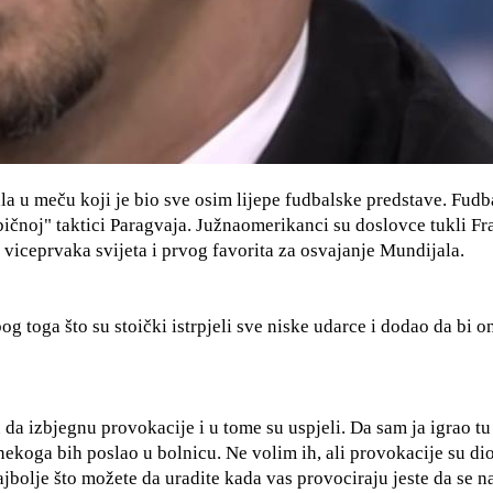
la u meču koji je bio sve osim lijepe fudbalske predstave. Fudb
bičnoj" taktici Paragvaja. Južnaomerikanci su doslovce tukli F
 viceprvaka svijeta i prvog favorita za osvajanje Mundijala.
 toga što su stoički istrpjeli sve niske udarce i dodao da bi o
 da izbjegnu provokacije i u tome su uspjeli. Da sam ja igrao tu
 nekoga bih poslao u bolnicu. Ne volim ih, ali provokacije su dio
jbolje što možete da uradite kada vas provociraju jeste da se n