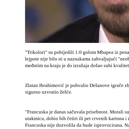
"Trikolori" su pobijedili 1:0 golom Mbapea iz pena
lejpote nije bilo ni u naznakama zahvaljujući "neo
međutim na kraju je do izražaja došao suhi kvalitet
Zlatan Ibrahimović je pohvalio Dešanove igrače zbog
sigurno uzvratio žešće.
"Francuska je danas sačuvala prisebnost. Morali su
utakmicu, dobio bih četiri ili pet crvenih kartona i
Francuska nije dozvolila da bude isprovocirana. Na