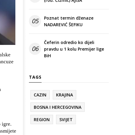
(rođ. Čizmić) AJIŠA
Poznat termin dženaze
05
NADAREVIĆ ŠEFIKU
Čeferin odredio ko dijeli
06
pravdu u 1 kolu Premijer lige
alske
BiH
rancuze
TAGS
n
CAZIN
KRAJINA
BOSNA I HERCEGOVINA
REGION
SVIJET
 igre.
asmijete