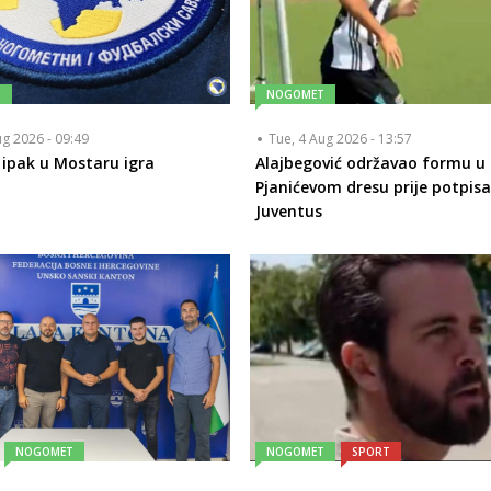
T
NOGOMET
ug 2026 - 09:49
Tue, 4 Aug 2026 - 13:57
 ipak u Mostaru igra
Alajbegović održavao formu u
Pjanićevom dresu prije potpisa
Juventus
NOGOMET
NOGOMET
SPORT