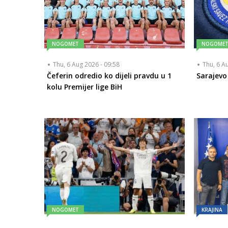
NOGOMET
NOGOME
Thu, 6 Aug 2026 - 09:58
Thu, 6 A
Čeferin odredio ko dijeli pravdu u 1
Sarajevo
kolu Premijer lige BiH
NOGOMET
KRAJINA