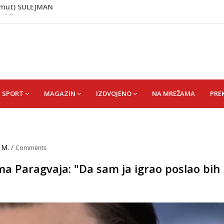
IĆ ŠEFIKU
đ. Čizmić) AJIŠA
ođ. ALIČAJIĆ) MINE
TE Bihać - Cazin
hmut) SULEJMAN
SPORT
MAGAZIN
IZDVOJENO
NA MREŽAMA
PRE
 M.
/
Comments
ma Paragvaja: "Da sam ja igrao poslao bih