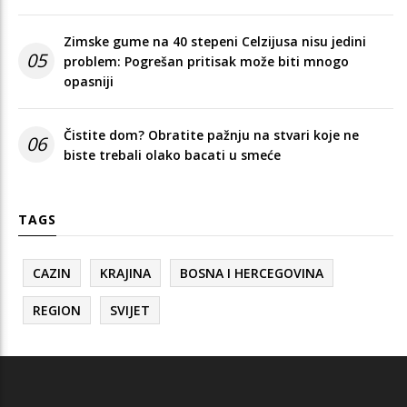
Zimske gume na 40 stepeni Celzijusa nisu jedini
05
problem: Pogrešan pritisak može biti mnogo
opasniji
Čistite dom? Obratite pažnju na stvari koje ne
06
biste trebali olako bacati u smeće
TAGS
CAZIN
KRAJINA
BOSNA I HERCEGOVINA
REGION
SVIJET