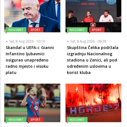
NOGOMET
SPORT
NOGOMET
SPORT
Sat, 8 Aug 2026 - 10:16
Sat, 8 Aug 2026 - 09:38
Skandal u UEFA-i: Gianni
Skupština Čelika podržala
Infantino ljubavnici
izgradnju Nacionalnog
osigurao unapređeno
stadiona u Zenici, ali pod
radno mjesto i visoku
određenim uslovima u
platu
korist kluba
NOGOMET
SPORT
NOGOMET