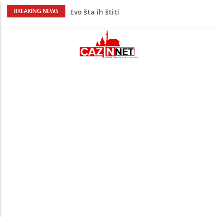
Krenuo u BiH sa 20 kilograma droge:
BREAKING NEWS
Uhapšen na granici
Juventus igra protiv Intera, Spaleti
razočarao navijače iz BiH
Užas: Uhapšen Italijan (45) kako
mobitelom snima djecu na plaži
Čistite dom? Obratite pažnju na stvari
koje ne biste trebali olako bacati u
smeće
Bebe koje odrastaju uz pse su zdravije:
Evo šta ih štiti