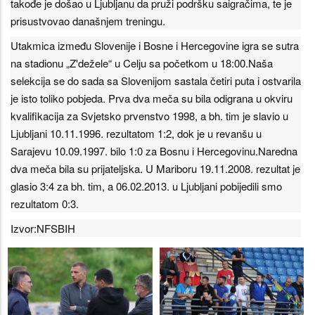
takođe je došao u Ljubljanu da pruži podršku saigračima, te je
prisustvovao današnjem treningu.
Utakmica između Slovenije i Bosne i Hercegovine igra se sutra
na stadionu „Z'dežele“ u Celju sa početkom u 18:00.Naša
selekcija se do sada sa Slovenijom sastala četiri puta i ostvarila
je isto toliko pobjeda. Prva dva meča su bila odigrana u okviru
kvalifikacija za Svjetsko prvenstvo 1998, a bh. tim je slavio u
Ljubljani 10.11.1996. rezultatom 1:2, dok je u revanšu u
Sarajevu 10.09.1997. bilo 1:0 za Bosnu i Hercegovinu.Naredna
dva meča bila su prijateljska. U Mariboru 19.11.2008. rezultat je
glasio 3:4 za bh. tim, a 06.02.2013. u Ljubljani pobijedili smo
rezultatom 0:3.
Izvor:NFSBIH