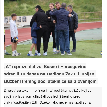
„A“ reprezentativci Bosne i Hercegovine
odradili su danas na stadionu Žak u Ljubljani
službeni trening uoči utakmice sa Slovenijom.
Zmajevi su tokom treninga imali podršku navijača koji su
svojim prisustvom uljepšali posljednji trening pred
utakmicu.Kapiten Edin Džeko, iako neće nastupati sutra,