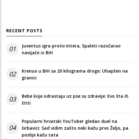
RECENT POSTS
Juventus igra protiv Intera, Spaleti razočarao
01
navijače iz BiH
Krenuo u BiH sa 20 kilograma droge: Uhapšen na
02
granici
Bebe koje odrastaju uz pse su zdravije: Evo šta ih
03
štiti
Popularni hrvatski YouTuber gledao duel na
04
Grbavici: Sad vidim zašto neki kažu prvo Željo, pa
poslije kažu tata