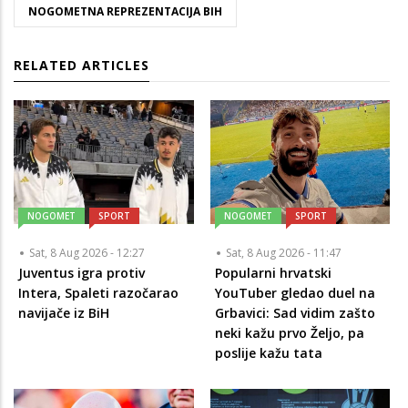
NOGOMETNA REPREZENTACIJA BIH
RELATED ARTICLES
NOGOMET
SPORT
NOGOMET
SPORT
Sat, 8 Aug 2026 - 12:27
Sat, 8 Aug 2026 - 11:47
Juventus igra protiv
Popularni hrvatski
Intera, Spaleti razočarao
YouTuber gledao duel na
navijače iz BiH
Grbavici: Sad vidim zašto
neki kažu prvo Željo, pa
poslije kažu tata