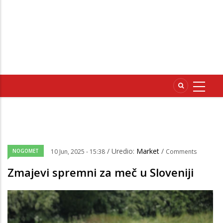
/ Uredio:
Market
/
NOGOMET
10 Jun, 2025 - 15:38
Comments
Zmajevi spremni za meč u Sloveniji