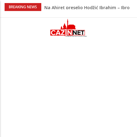
Na Ahiret preselio Hodžić Ibrahim – Ibro
BREAKING NEWS
Policajac
Bliski istok na ivici nove eskalacije?
Napad na rafineriju Saudi Aramca
podigao tenzije
Đula Drini podijelila najljepše porodične
trenutke: Maleni Emin stigao u njihov
dom
Novak Đoković zapjevao na koncertu
Vlade Georgieva, plesnim pokretima
oduševio publiku
Na Ahiret preselila Krupić Suvada