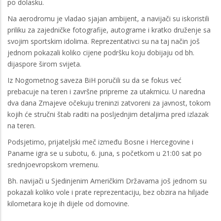
po dolasku.
Na aerodromu je vladao sjajan ambijent, a navijači su iskoristili
priliku za zajedničke fotografije, autograme i kratko druženje sa
svojim sportskim idolima. Reprezentativci su na taj način još
jednom pokazali koliko cijene podršku koju dobijaju od bh.
dijaspore širom svijeta.
Iz Nogometnog saveza BiH poručili su da se fokus već
prebacuje na teren i završne pripreme za utakmicu. U naredna
dva dana Zmajeve očekuju treninzi zatvoreni za javnost, tokom
kojih će stručni štab raditi na posljednjim detaljima pred izlazak
na teren.
Podsjetimo, prijateljski meč između Bosne i Hercegovine i
Paname igra se u subotu, 6. juna, s početkom u 21:00 sat po
srednjoevropskom vremenu.
Bh. navijači u Sjedinjenim Američkim Državama još jednom su
pokazali koliko vole i prate reprezentaciju, bez obzira na hiljade
kilometara koje ih dijele od domovine.