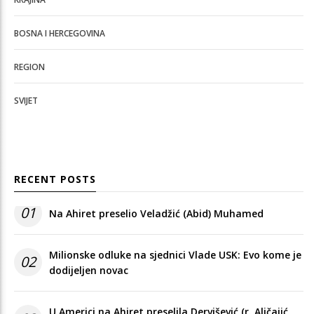
BOSNA I HERCEGOVINA
REGION
SVIJET
RECENT POSTS
01
Na Ahiret preselio Veladžić (Abid) Muhamed
Milionske odluke na sjednici Vlade USK: Evo kome je
02
dodijeljen novac
U Americi na Ahiret preselila Dervišević (r. Aličajić,