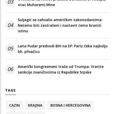
03
otac Muharem) Mine
Suljagić se zahvalio američkim zakonodavcima:
04
Nećemo biti zastrašeni i nastavit ćemo braniti
istinu
Lana Pudar predvodi BiH na EP: Pariz čeka najbolju
05
bh. plivačicu
Američki kongresmeni traže od Trumpa: Vratite
06
sankcije zvaničnicima iz Republike Srpske
TAGS
CAZIN
KRAJINA
BOSNA I HERCEGOVINA