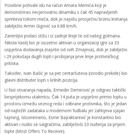
Posebne pohvale idu na račun Amara Memića koji je
demonstrirao nevjerovatnu dinamiku s čak 45 napravljenih
sprinteva tokom meča, dok je najvišu prosječnu brzinu kretanja
zabilježio Armin Gigović sa 6.88 km/h.
Zanimljivi podaci stižu i iz zadnje linije te od našeg golmana.
Nikola Vasilj bio je izuzetno aktivan u organizaciji igre sa 33
uspješna dodavanja (najviše od svih Zmajeva), dok je zabilježio
i 29 pokušaja dugih lopti i probijanja prve linije protivničkog
pritiska.
Također, Ivan Bašić je sa pet centaršuteva (izvodio prekide) bio
glavni distributer lopti s krilnih pozicija.
U fazi otvaranja napada, Ermedin Demirović je odigrao taktički
besprijekornu utakmicu. Čak 14 puta je uspješno primio loptu u
prostoru između veznog reda i odbrane protivnika, što je jedan
od najtežih zadataka u modernom fudbalu jer zahtijeva sjajan
tajming. Istovremeno, Esmir Bajraktarević je konstantno bio
aktivan i nudio se saigračima, zabilježivši 23 nuđenja za prijem
lopte (Most Offers To Receive).