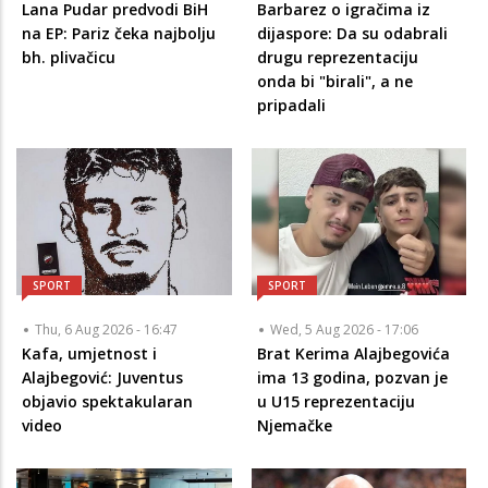
Lana Pudar predvodi BiH
Barbarez o igračima iz
na EP: Pariz čeka najbolju
dijaspore: Da su odabrali
bh. plivačicu
drugu reprezentaciju
onda bi "birali", a ne
pripadali
SPORT
SPORT
Thu, 6 Aug 2026 - 16:47
Wed, 5 Aug 2026 - 17:06
Kafa, umjetnost i
Brat Kerima Alajbegovića
Alajbegović: Juventus
ima 13 godina, pozvan je
objavio spektakularan
u U15 reprezentaciju
video
Njemačke