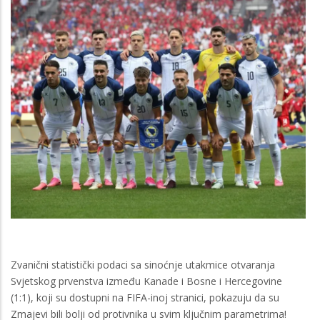
Zvanični statistički podaci sa sinoćnje utakmice otvaranja
Svjetskog prvenstva između Kanade i Bosne i Hercegovine
(1:1), koji su dostupni na FIFA-inoj stranici, pokazuju da su
Zmajevi bili bolji od protivnika u svim ključnim parametrima!