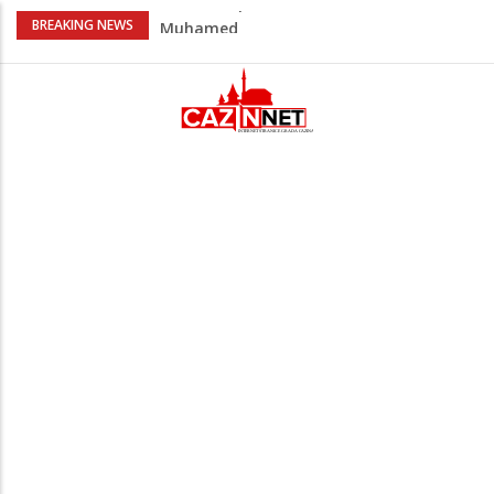
U Americi na Ahiret preselila Dervišević
BREAKING NEWS
(r. Aličajić, otac Muharem) Mine
Milionske odluke na sjednici Vlade USK:
Evo kome je dodijeljen novac
Američki kongresmeni traže od Trumpa:
Vratite sankcije zvaničnicima iz
Republike Srpske
Lana Pudar predvodi BiH na EP: Pariz
čeka najbolju bh. plivačicu
Na Ahiret preselio Veladžić (Abid)
Muhamed