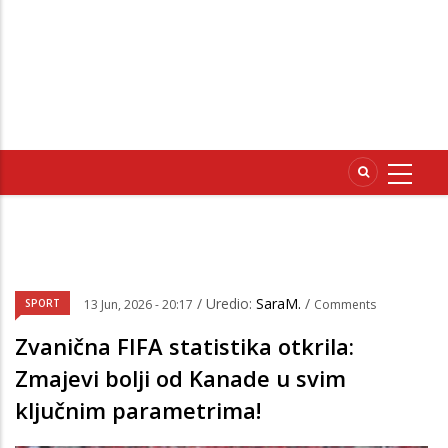
/ Uredio:
SaraM.
/
SPORT
13 Jun, 2026 - 20:17
Comments
Zvanična FIFA statistika otkrila:
Zmajevi bolji od Kanade u svim
ključnim parametrima!