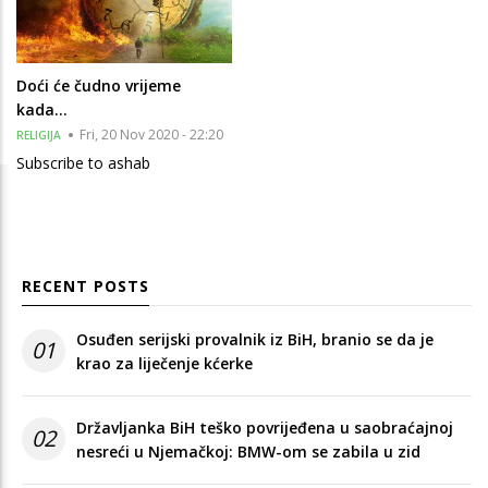
Doći će čudno vrijeme
kada…
Fri, 20 Nov 2020 - 22:20
RELIGIJA
Subscribe to ashab
RECENT POSTS
Osuđen serijski provalnik iz BiH, branio se da je
01
krao za liječenje kćerke
Državljanka BiH teško povrijeđena u saobraćajnoj
02
nesreći u Njemačkoj: BMW-om se zabila u zid