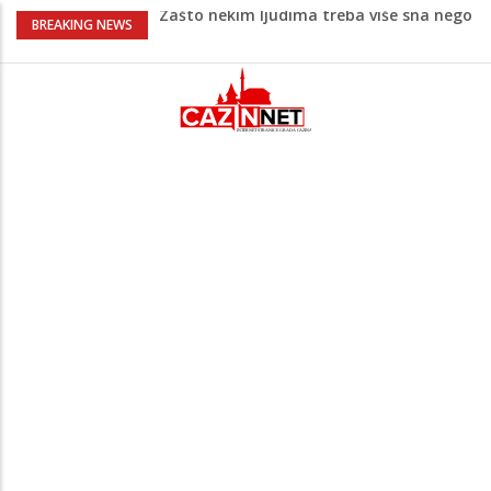
Zašto nekim ljudima treba više sna nego
BREAKING NEWS
drugima: Razlozi bi vas mogli iznenaditi
Barbarez o igračima iz dijaspore: Da su
odabrali drugu reprezentaciju onda bi
"birali", a ne pripadali
Cazin: Bećirović i Ogrešević otvorili Muzej
„Kuća Nurije Pozderca“
Hiljade građana uz Enesa Begovića
proslavile Dan grada Cazina
Državljanka BiH teško povrijeđena u
saobraćajnoj nesreći u Njemačkoj: BMW-
om se zabila u zid