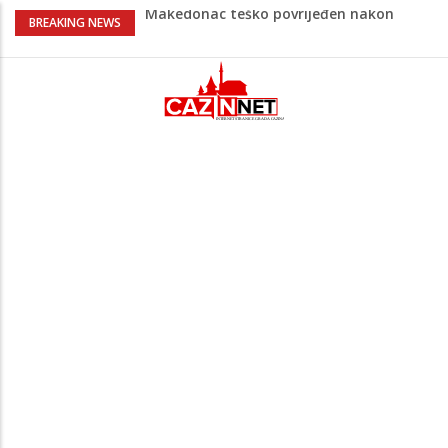
Makedonac teško povrijeđen nakon
BREAKING NEWS
pada sa tobogana: Vlada šalje avion po
njega
Kako povećati količinu mlijeka tokom
dojenja: Izazov s kojim se susreću mnoge
mame
Evo kad i evo gdje nema struje u Krajini
narednih dana
Tragedija u Bosanskoj Krupi potresla
javnost: Supruga ubila muža, poznat
identitet
Na Ahiret preselila HASANBAŠIĆ MIRSADA
rođ. DIZDAREVIĆ