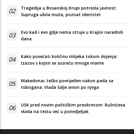
Tragedija u Bosanskoj Krupi potresla javnost:
02
Supruga ubila muža, poznat identitet
Evo kad i evo gdje nema struje u Krajini narednih
03
dana
Kako povećati količinu mlijeka tokom dojenja:
04
Izazov s kojim se susreću mnoge mame
Makedonac teško povrijeđen nakon pada sa
05
tobogana: Vlada šalje avion po njega
USK pred novim političkim preokretom: Ružnićeva
06
vlada na testu već u ponedjeljak