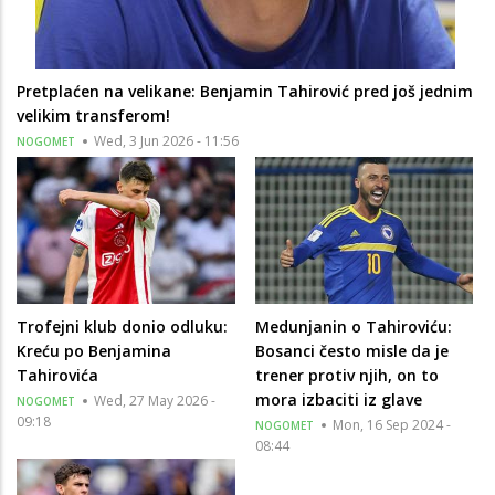
Pretplaćen na velikane: Benjamin Tahirović pred još jednim
velikim transferom!
Wed, 3 Jun 2026 - 11:56
NOGOMET
Trofejni klub donio odluku:
Medunjanin o Tahiroviću:
Kreću po Benjamina
Bosanci često misle da je
Tahirovića
trener protiv njih, on to
mora izbaciti iz glave
Wed, 27 May 2026 -
NOGOMET
09:18
Mon, 16 Sep 2024 -
NOGOMET
08:44