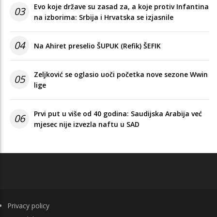
Evo koje države su zasad za, a koje protiv Infantina
03
na izborima: Srbija i Hrvatska se izjasnile
04
Na Ahiret preselio ŠUPUK (Refik) ŠEFIK
Zeljković se oglasio uoči početka nove sezone Wwin
05
lige
Prvi put u više od 40 godina: Saudijska Arabija već
06
mjesec nije izvezla naftu u SAD
FOOTER
Privacy policy