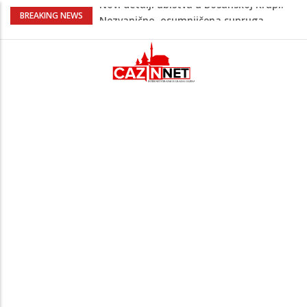
Na Ahiret preselila Bešić (rođ. Blažević)
BREAKING NEWS
Senija – Sena
Na Ahiret preselio ŠUPUK (Refik) ŠEFIK
Evo koje države su zasad za, a koje
protiv Infantina na izborima: Srbija i
Hrvatska se izjasnile
Majka Izeta Nanića progovorila nakon
obilježavanja godišnjice: "Doživjela sam
poniženje na mjestu gdje se odaje
počast mom sinu"
Novi detalji ubistva u Bosanskoj Krupi:
Nezvanično, osumnjičena supruga
ubijenog