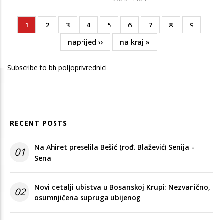
Current
1
Page
2
Page
3
Page
4
Page
5
Page
6
Page
7
Page
8
Page
9
Pagination
page
Next
naprijed ››
Last
na kraj »
page
page
Subscribe to bh poljoprivrednici
RECENT POSTS
Na Ahiret preselila Bešić (rođ. Blažević) Senija –
01
Sena
Novi detalji ubistva u Bosanskoj Krupi: Nezvanično,
02
osumnjičena supruga ubijenog