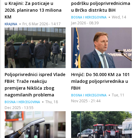
u Krajini: Za poticaje u
podršku poljoprivrednicima
2026. planirano 13 miliona
u Brčko distriktu BiH
KM
Wed, 14
BOSNA I HERCEGOVINA
Jan 2026 - 08:39
Fri, 6 Mar 2026 - 14:17
KRAJINA
Poljoprivrednici ispred Vlade
Hrnjić: Do 50.000 KM za 101
FBiH: Traže reakciju
mladog poljoprivrednika u
premijera Nikšića zbog
FBiH
nagomilanih problema
Tue, 11
BOSNA I HERCEGOVINA
Nov 2025 - 21:44
Thu, 18
BOSNA I HERCEGOVINA
Dec 2025 - 13:55