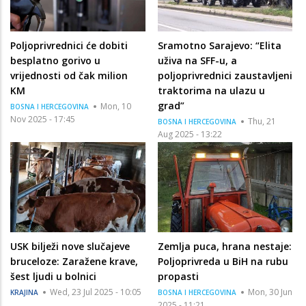
Poljoprivrednici će dobiti
Sramotno Sarajevo: “Elita
besplatno gorivo u
uživa na SFF-u, a
vrijednosti od čak milion
poljoprivrednici zaustavljeni
KM
traktorima na ulazu u
grad”
Mon, 10
BOSNA I HERCEGOVINA
Nov 2025 - 17:45
Thu, 21
BOSNA I HERCEGOVINA
Aug 2025 - 13:22
USK bilježi nove slučajeve
Zemlja puca, hrana nestaje:
bruceloze: Zaražene krave,
Poljoprivreda u BiH na rubu
šest ljudi u bolnici
propasti
Wed, 23 Jul 2025 - 10:05
Mon, 30 Jun
KRAJINA
BOSNA I HERCEGOVINA
2025 - 11:21