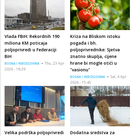
Vlada FBiH: Rekordnih 190
Kriza na Bliskom istoku
miliona KM poticaja
pogađa i bh.
poljoprivredi u Federaciji
poljoprivrednike: Sjetva
BiH
znatno skuplja, cijene
hrane bi mogle otići u
Thu, 23 Apr
BOSNA I HERCEGOVINA
2026 - 18:29
"vasionu"
Sat, 4 Apr
BOSNA I HERCEGOVINA
2026 - 15:45
Velika podrška poljoprivredi
Dodatna sredstva za