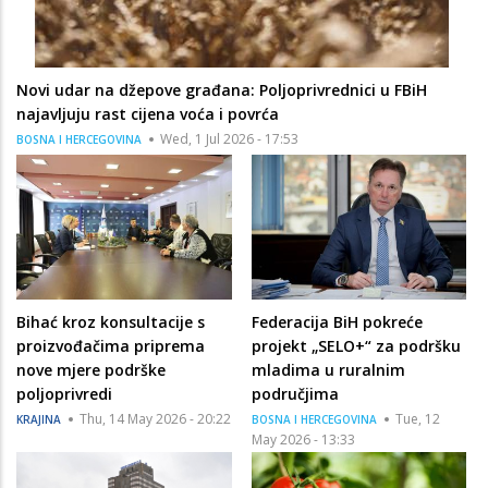
Novi udar na džepove građana: Poljoprivrednici u FBiH
najavljuju rast cijena voća i povrća
Wed, 1 Jul 2026 - 17:53
BOSNA I HERCEGOVINA
Bihać kroz konsultacije s
Federacija BiH pokreće
proizvođačima priprema
projekt „SELO+“ za podršku
nove mjere podrške
mladima u ruralnim
poljoprivredi
područjima
Thu, 14 May 2026 - 20:22
Tue, 12
KRAJINA
BOSNA I HERCEGOVINA
May 2026 - 13:33