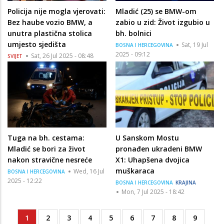
Policija nije mogla vjerovati:
Mladić (25) se BMW-om
Bez haube vozio BMW, a
zabio u zid: Život izgubio u
unutra plastična stolica
bh. bolnici
umjesto sjedišta
Sat, 19 Jul
BOSNA I HERCEGOVINA
2025 - 09:12
Sat, 26 Jul 2025 - 08:48
SVIJET
Tuga na bh. cestama:
U Sanskom Mostu
Mladić se bori za život
pronađen ukradeni BMW
nakon stravične nesreće
X1: Uhapšena dvojica
muškaraca
Wed, 16 Jul
BOSNA I HERCEGOVINA
2025 - 12:22
BOSNA I HERCEGOVINA
KRAJINA
Mon, 7 Jul 2025 - 18:42
Current
1
Page
2
Page
3
Page
4
Page
5
Page
6
Page
7
Page
8
Page
9
Pagination