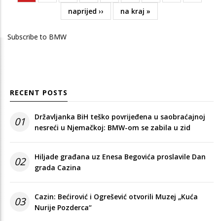
page
Next
naprijed ››
Last
na kraj »
page
page
Subscribe to BMW
RECENT POSTS
Državljanka BiH teško povrijeđena u saobraćajnoj
01
nesreći u Njemačkoj: BMW-om se zabila u zid
Hiljade građana uz Enesa Begovića proslavile Dan
02
grada Cazina
Cazin: Bećirović i Ogrešević otvorili Muzej „Kuća
03
Nurije Pozderca“