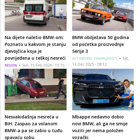
Na dijete naletio BMW-om:
BMW obilježava 50 godina
Poznato u kakvom je stanju
od početka proizvodnje
djevojčica koja je
Serije 3
povrijeđena u teškoj nesreći
Sat,
AUTOMOBILI
ZANIMLJIVOSTI
13 Dec 2025 - 08:12
Sun, 15 Feb 2026 - 15:15
REGION
Nesvakidašnja nesreća u
Mbappe nedavno dobio
BiH: Zaspao za volanom
novi BMW, ali ga ne smije
BMW-a pa se zabio u tuđu
voziti jer nema položen
spavaću sobu
vozački