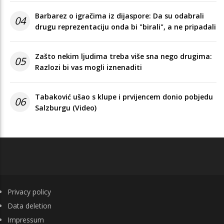
Barbarez o igračima iz dijaspore: Da su odabrali
04
drugu reprezentaciju onda bi "birali", a ne pripadali
Zašto nekim ljudima treba više sna nego drugima:
05
Razlozi bi vas mogli iznenaditi
Tabaković ušao s klupe i prvijencem donio pobjedu
06
Salzburgu (Video)
FOOTER
Privacy policy
Data deletion
Impressum