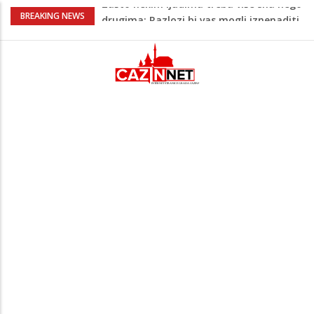
Barbarez o igračima iz dijaspore: Da su
BREAKING NEWS
odabrali drugu reprezentaciju onda bi
"birali", a ne pripadali
Cazin: Bećirović i Ogrešević otvorili Muzej
„Kuća Nurije Pozderca“
Hiljade građana uz Enesa Begovića
proslavile Dan grada Cazina
Državljanka BiH teško povrijeđena u
saobraćajnoj nesreći u Njemačkoj: BMW-
om se zabila u zid
Zašto nekim ljudima treba više sna nego
drugima: Razlozi bi vas mogli iznenaditi