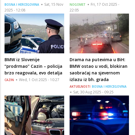
Sat, 15 Nov
Fri, 17 Oct 2025 -
BOSNA I HERCEGOVINA
NOGOMET
2025 - 12:08
22:05
BMW iz Slovenije
Drama na putevima u BiH:
“prodrmao” Cazin – policija
BMW ostao u vodi, blokiran
brzo reagovala, evo detalja
saobraćaj na sjevernom
izlazu iz bh. grada
Wed, 1 Oct 2025 - 10:27
CAZIN
AKTUELNOSTI
BOSNA I HERCEGOVINA
Sat, 30 Aug 2025 - 09:25