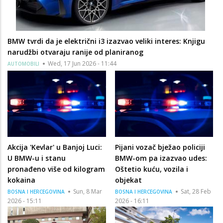
BMW tvrdi da je električni i3 izazvao veliki interes: Knjigu
narudžbi otvaraju ranije od planiranog
Wed, 17 Jun 2026 - 11:44
AUTOMOBILI
Akcija 'Kevlar' u Banjoj Luci:
Pijani vozač bježao policiji
U BMW-u i stanu
BMW-om pa izazvao udes:
pronađeno više od kilogram
Oštetio kuću, vozila i
kokaina
objekat
Sun, 8 Mar
Sat, 28 Feb
BOSNA I HERCEGOVINA
BOSNA I HERCEGOVINA
2026 - 15:11
2026 - 16:11