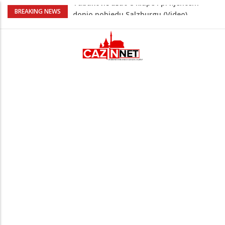
“Pečat slobodi 2026”: U Tržačkoj Rašteli
BREAKING NEWS
obilježena 31. godišnjica deblokade
Unsko-sanskog kantona
Porodica iz Krajine u centru afere,
gradonačelnik Kelna pokrenuo istragu
Čestitka povodom Dana Grada Cazina
Velika Kladuša pod udarom požara:
Vatrogasci nadljudskim naporima
spriječili veću tragediju
Tabaković ušao s klupe i prvijencem
donio pobjedu Salzburgu (Video)