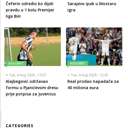
Čeferin odredio ko dijeli
Sarajevo ipak u Mostaru
pravdu u 1 kolu Premijer
igra
lige BiH
NOGOMET
NOGOMET
Tue, 4 Aug 2026 - 13:57
Tue, 4 Aug 2026 - 12:47
Alajbegović održavao
Real prodao napadača za
formu u Pjanićevom dresu
40 miliona eura
prije potpisa za Juventus
CATEGORIES