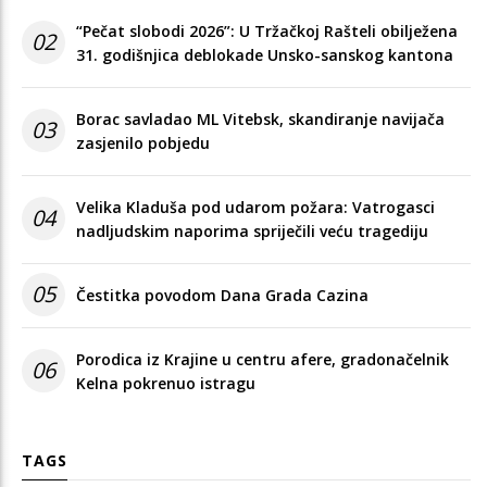
“Pečat slobodi 2026”: U Tržačkoj Rašteli obilježena
02
31. godišnjica deblokade Unsko-sanskog kantona
Borac savladao ML Vitebsk, skandiranje navijača
03
zasjenilo pobjedu
Velika Kladuša pod udarom požara: Vatrogasci
04
nadljudskim naporima spriječili veću tragediju
05
Čestitka povodom Dana Grada Cazina
Porodica iz Krajine u centru afere, gradonačelnik
06
Kelna pokrenuo istragu
TAGS