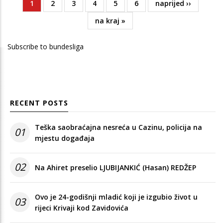
Current
1
Page
2
Page
3
Page
4
Page
5
Page
6
Next
naprijed ››
Pagination
page
page
Last
na kraj »
page
Subscribe to bundesliga
RECENT POSTS
Teška saobraćajna nesreća u Cazinu, policija na
01
mjestu događaja
02
Na Ahiret preselio LJUBIJANKIĆ (Hasan) REDŽEP
Ovo je 24-godišnji mladić koji je izgubio život u
03
rijeci Krivaji kod Zavidovića