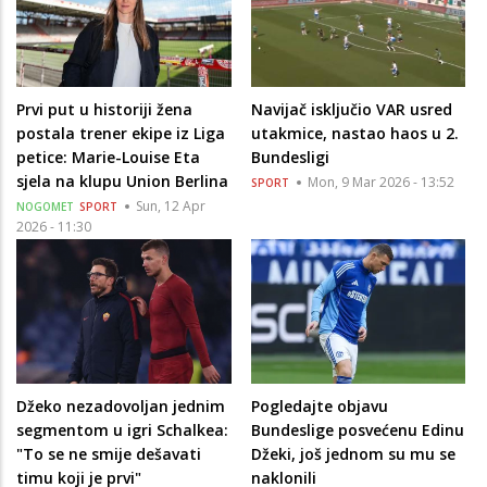
Prvi put u historiji žena
Navijač isključio VAR usred
postala trener ekipe iz Liga
utakmice, nastao haos u 2.
petice: Marie-Louise Eta
Bundesligi
sjela na klupu Union Berlina
Mon, 9 Mar 2026 - 13:52
SPORT
Sun, 12 Apr
NOGOMET
SPORT
2026 - 11:30
Džeko nezadovoljan jednim
Pogledajte objavu
segmentom u igri Schalkea:
Bundeslige posvećenu Edinu
"To se ne smije dešavati
Džeki, još jednom su mu se
timu koji je prvi"
naklonili