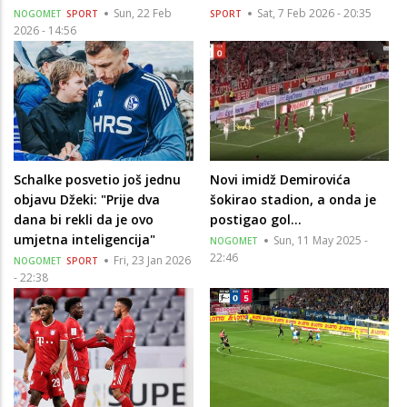
Sun, 22 Feb
Sat, 7 Feb 2026 - 20:35
NOGOMET
SPORT
SPORT
2026 - 14:56
Schalke posvetio još jednu
Novi imidž Demirovića
objavu Džeki: "Prije dva
šokirao stadion, a onda je
dana bi rekli da je ovo
postigao gol...
umjetna inteligencija"
Sun, 11 May 2025 -
NOGOMET
22:46
Fri, 23 Jan 2026
NOGOMET
SPORT
- 22:38