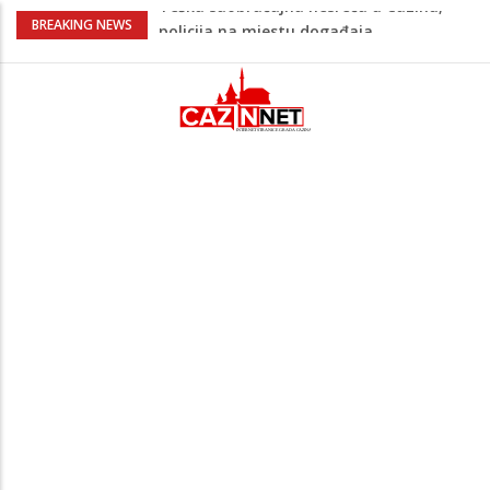
Ovo je 24-godišnji mladić koji je izgubio
BREAKING NEWS
život u rijeci Krivaji kod Zavidovića
Na Ahiret preselio LJUBIJANKIĆ (Hasan)
REDŽEP
Na Ahiret preselio HALILOVIĆ (Smajil)
SEJAD
Sutra dženaza Hamdiji Šahinoviću iz
Bosanske Krupe, kojeg je usmrtila
supruga
Teška saobraćajna nesreća u Cazinu,
policija na mjestu događaja