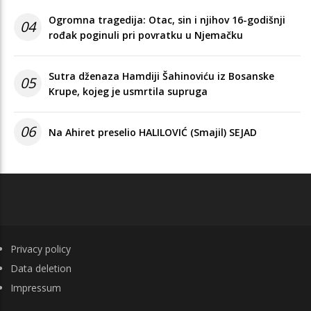
Ogromna tragedija: Otac, sin i njihov 16-godišnji
04
rođak poginuli pri povratku u Njemačku
Sutra dženaza Hamdiji Šahinoviću iz Bosanske
05
Krupe, kojeg je usmrtila supruga
06
Na Ahiret preselio HALILOVIĆ (Smajil) SEJAD
FOOTER
Privacy policy
Data deletion
Impressum