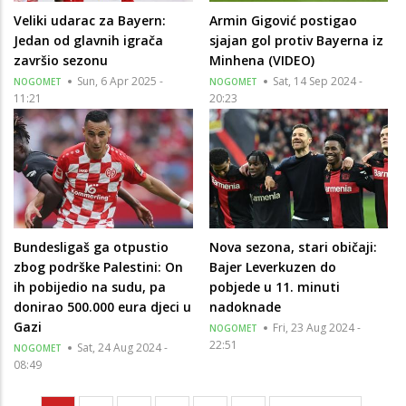
Veliki udarac za Bayern:
Armin Gigović postigao
Jedan od glavnih igrača
sjajan gol protiv Bayerna iz
završio sezonu
Minhena (VIDEO)
Sun, 6 Apr 2025 -
Sat, 14 Sep 2024 -
NOGOMET
NOGOMET
11:21
20:23
Bundesligaš ga otpustio
Nova sezona, stari običaji:
zbog podrške Palestini: On
Bajer Leverkuzen do
ih pobijedio na sudu, pa
pobjede u 11. minuti
donirao 500.000 eura djeci u
nadoknade
Gazi
Fri, 23 Aug 2024 -
NOGOMET
22:51
Sat, 24 Aug 2024 -
NOGOMET
08:49