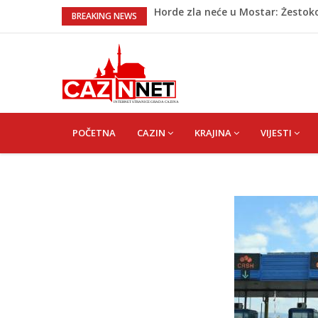
Horde zla neće u Mostar: Žestok
BREAKING NEWS
Cazin: Spektakularnom završnic
Na Ahiret preselila Rekić (Balić) 
Dramatično kod Konjica: Požar s
NESLUŽBENO: U Bosanskoj Krupi ju
saopćenja
MAIN
NAVIGATION
POČETNA
CAZIN
KRAJINA
VIJESTI