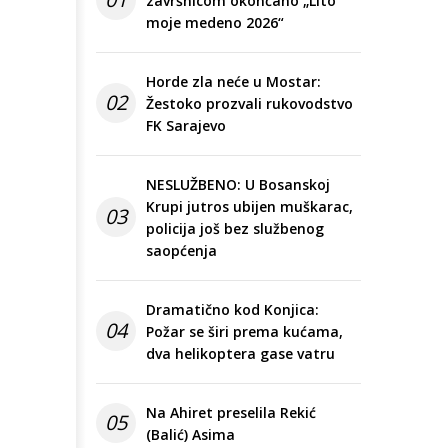
završnicom okončano „Lito
moje medeno 2026“
Horde zla neće u Mostar:
02
Žestoko prozvali rukovodstvo
FK Sarajevo
NESLUŽBENO: U Bosanskoj
Krupi jutros ubijen muškarac,
03
policija još bez službenog
saopćenja
Dramatično kod Konjica:
04
Požar se širi prema kućama,
dva helikoptera gase vatru
Na Ahiret preselila Rekić
05
(Balić) Asima