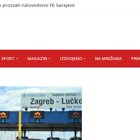
o prozvali rukovodstvo FK Sarajevo
om okončano „Lito moje medeno 2026“
Asima
e širi prema kućama, dva helikoptera gase vatru
tros ubijen muškarac, policija još bez službenog
SPORT
MAGAZIN
IZDVOJENO
NA MREŽAMA
PRE