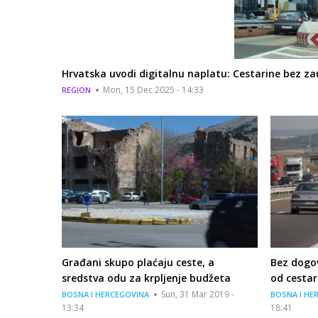
Hrvatska uvodi digitalnu naplatu: Cestarine bez za
Mon, 15 Dec 2025 - 14:33
REGION
Građani skupo plaćaju ceste, a
Bez dogov
sredstva odu za krpljenje budžeta
od cestar
Sun, 31 Mar 2019 -
BOSNA I HERCEGOVINA
BOSNA I HE
13:34
18:41