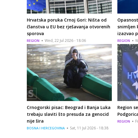
Hrvatska poruka Crnoj Gori: Ništa od
Opasnost 
članstva u EU bez rješavanja otvorenih
snimljen 
sporova
izazvao 
Wed, 22 Jul 2026 - 18:06
W
REGION
REGION
Crnogorski pisac: Beograd i Banja Luka
Region s
trebaju slaviti što presuda za genocid
Podgorica
nije šira
F
REGION
Sat, 11 Jul 2026 - 18:38
BOSNA I HERCEGOVINA