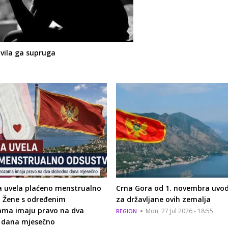
javila ga supruga
a uvela plaćeno menstrualno
Crna Gora od 1. novembra uvodi
: Žene s određenim
za državljane ovih zemalja
ama imaju pravo na dva
Mon, 27 Jul 2026 - 18:55
REGION
 dana mjesečno