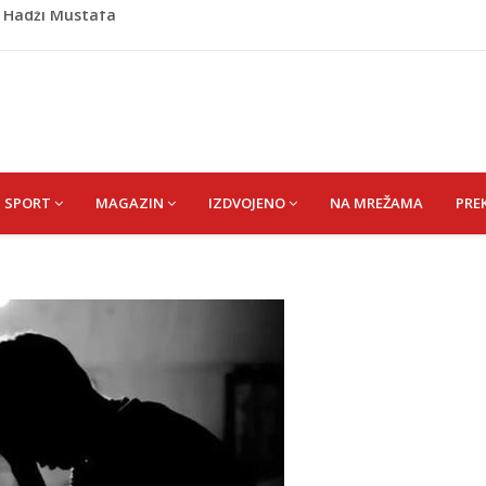
Krupi: Muškarac pronađen mrtav u kući, osumnjičeni
retom: Ružnićeva vlada na testu već u ponedjeljak
o prozvali rukovodstvo FK Sarajevo
om okončano „Lito moje medeno 2026“
) Hadži Mustafa
SPORT
MAGAZIN
IZDVOJENO
NA MREŽAMA
PRE