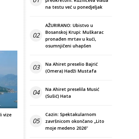
preokretom: Ružnićeva vlada
na testu već u ponedjeljak
AŽURIRANO: Ubistvo u
Bosanskoj Krupi: Muškarac
02
pronađen mrtav u kući,
osumnjičeni uhapšen
Na Ahiret preselio Bajrić
03
(Omera) Hadži Mustafa
Na Ahiret preselila Musić
04
(Sušić) Hata
Cazin: Spektakularnom
 vize
05
završnicom okončano „Lito
moje medeno 2026“