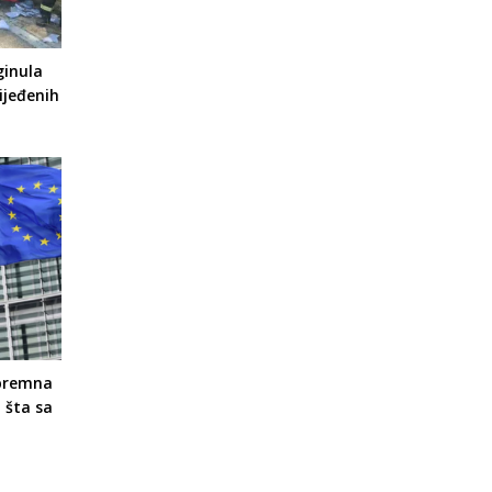
ginula
ijeđenih
spremna
 šta sa