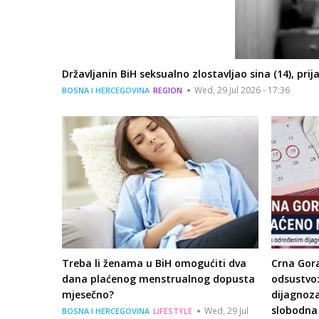
Državljanin BiH seksualno zlostavljao sina (14), pri
Wed, 29 Jul 2026 - 17:36
BOSNA I HERCEGOVINA
REGION
Treba li ženama u BiH omogućiti dva
Crna Gor
dana plaćenog menstrualnog dopusta
odsustvo
mjesečno?
dijagnoz
slobodna
Wed, 29 Jul
BOSNA I HERCEGOVINA
LIFESTYLE