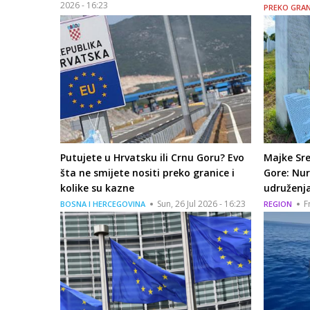
2026 - 16:23
PREKO GRAN
Putujete u Hrvatsku ili Crnu Goru? Evo
Majke Sre
šta ne smijete nositi preko granice i
Gore: Nur
kolike su kazne
udruženj
Sun, 26 Jul 2026 - 16:23
F
BOSNA I HERCEGOVINA
REGION