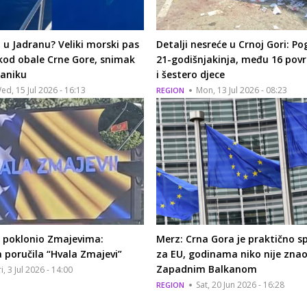
u Jadranu? Veliki morski pas
Detalji nesreće u Crnoj Gori: Po
kod obale Crne Gore, snimak
21-godišnjakinja, među 16 povr
paniku
i šestero djece
ed, 15 Jul 2026 - 16:13
Mon, 13 Jul 2026 - 08:23
REGION
e poklonio Zmajevima:
Merz: Crna Gora je praktično 
 poručila “Hvala Zmajevi”
za EU, godinama niko nije znao
Zapadnim Balkanom
ri, 3 Jul 2026 - 14:00
Sat, 20 Jun 2026 - 16:28
REGION