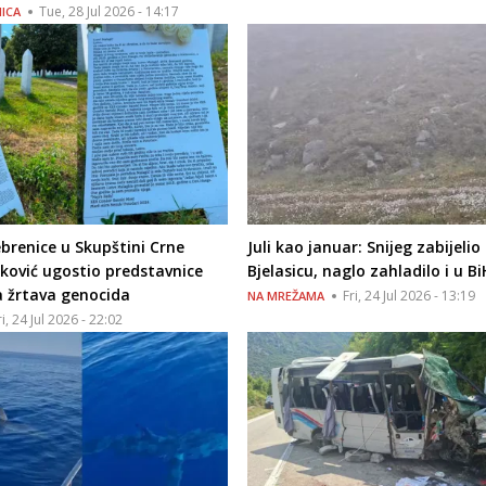
Tue, 28 Jul 2026 - 14:17
ICA
brenice u Skupštini Crne
Juli kao januar: Snijeg zabijelio
ković ugostio predstavnice
Bjelasicu, naglo zahladilo i u Bi
a žrtava genocida
Fri, 24 Jul 2026 - 13:19
NA MREŽAMA
ri, 24 Jul 2026 - 22:02