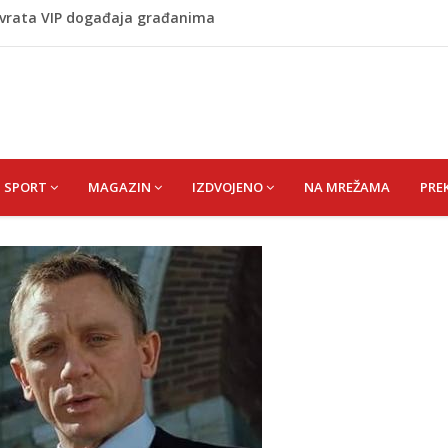
 vrata VIP događaja građanima
 1 kolu Premijer lige BiH
Budvi nakon kultnog zamaha nogom: "Nisi bio na njenom
(HUSEIN) HUSEIN-BEKTAŠ
SPORT
MAGAZIN
IZDVOJENO
NA MREŽAMA
PRE