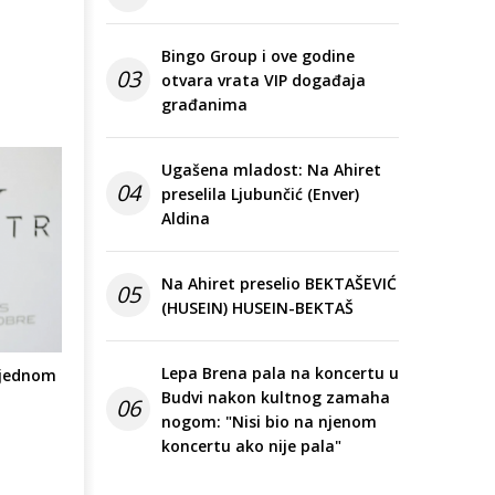
Bingo Group i ove godine
03
otvara vrata VIP događaja
građanima
Ugašena mladost: Na Ahiret
04
preselila Ljubunčić (Enver)
Aldina
Na Ahiret preselio BEKTAŠEVIĆ
05
(HUSEIN) HUSEIN-BEKTAŠ
Lepa Brena pala na koncertu u
š jednom
Budvi nakon kultnog zamaha
06
nogom: "Nisi bio na njenom
koncertu ako nije pala"