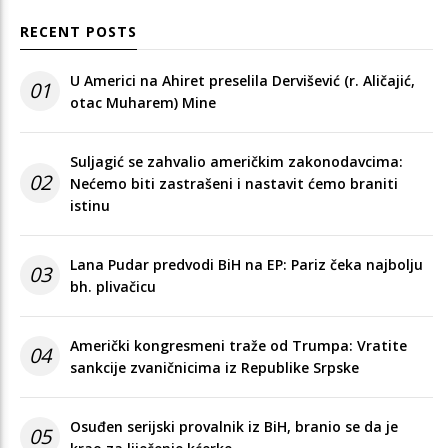
RECENT POSTS
U Americi na Ahiret preselila Dervišević (r. Aličajić,
01
otac Muharem) Mine
Suljagić se zahvalio američkim zakonodavcima:
02
Nećemo biti zastrašeni i nastavit ćemo braniti
istinu
Lana Pudar predvodi BiH na EP: Pariz čeka najbolju
03
bh. plivačicu
Američki kongresmeni traže od Trumpa: Vratite
04
sankcije zvaničnicima iz Republike Srpske
Osuđen serijski provalnik iz BiH, branio se da je
05