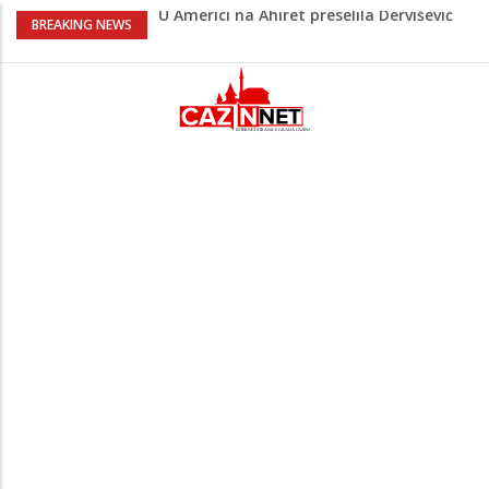
U Americi na Ahiret preselila Dervišević
BREAKING NEWS
(r. Aličajić, otac Muharem) Mine
Američki kongresmeni traže od Trumpa:
Vratite sankcije zvaničnicima iz
Republike Srpske
Lana Pudar predvodi BiH na EP: Pariz
čeka najbolju bh. plivačicu
Suljagić se zahvalio američkim
zakonodavcima: Nećemo biti zastrašeni
i nastavit ćemo braniti istinu
Barbarez o igračima iz dijaspore: Da su
odabrali drugu reprezentaciju onda bi
"birali", a ne pripadali