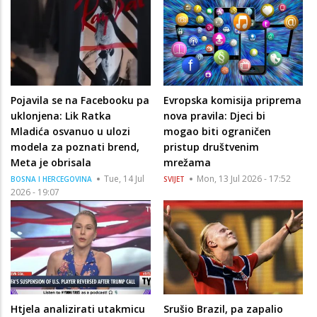
Pojavila se na Facebooku pa
Evropska komisija priprema
uklonjena: Lik Ratka
nova pravila: Djeci bi
Mladića osvanuo u ulozi
mogao biti ograničen
modela za poznati brend,
pristup društvenim
Meta je obrisala
mrežama
Tue, 14 Jul
Mon, 13 Jul 2026 - 17:52
BOSNA I HERCEGOVINA
SVIJET
2026 - 19:07
Htjela analizirati utakmicu
Srušio Brazil, pa zapalio