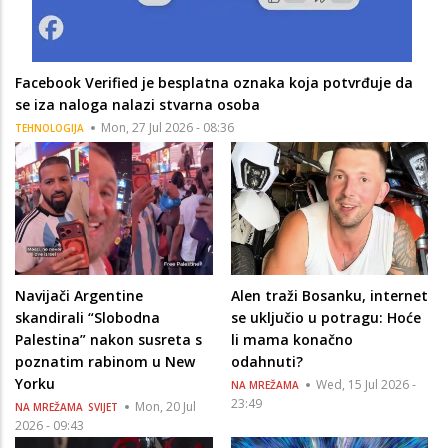
Facebook Verified je besplatna oznaka koja potvrđuje da
se iza naloga nalazi stvarna osoba
Mon, 27 Jul 2026 - 08:36
TEHNOLOGIJA
Navijači Argentine
Alen traži Bosanku, internet
skandirali “Slobodna
se uključio u potragu: Hoće
Palestina” nakon susreta s
li mama konačno
poznatim rabinom u New
odahnuti?
Yorku
Wed, 15 Jul 2026 -
NA MREŽAMA
23:49
Mon, 20 Jul
NA MREŽAMA
SVIJET
2026 - 09:43