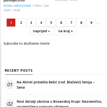
punoljetstvo
Mon, 1 Jun
BOSNA I HERCEGOVINA
2026 - 10:40
Current
1
Page
2
Page
3
Page
4
Page
5
Page
6
Page
7
Page
8
Page
9
…
Pagination
page
Next
naprijed ››
Last
na kraj »
page
page
Subscribe to društvene mreže
RECENT POSTS
Na Ahiret preselila Bešić (rođ. Blažević) Senija –
01
Sena
Novi detalji ubistva u Bosanskoj Krupi: Nezvanično,
02
osumnjičena supruga ubijenog