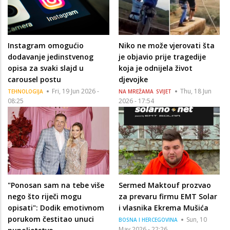
Instagram omogućio
Niko ne može vjerovati šta
dodavanje jedinstvenog
je objavio prije tragedije
opisa za svaki slajd u
koja je odnijela život
carousel postu
djevojke
Fri, 19 Jun 2026 -
Thu, 18 Jun
TEHNOLOGIJA
NA MREŽAMA
SVIJET
08:25
2026 - 17:54
"Ponosan sam na tebe više
Sermed Maktouf prozvao
nego što riječi mogu
za prevaru firmu EMT Solar
opisati": Dodik emotivnom
i vlasnika Ekrema Mušića
porukom čestitao unuci
Sun, 10
BOSNA I HERCEGOVINA
May 2026 - 22:26