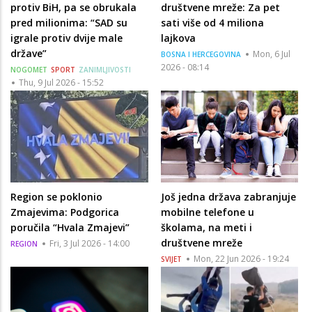
protiv BiH, pa se obrukala
društvene mreže: Za pet
pred milionima: “SAD su
sati više od 4 miliona
igrale protiv dvije male
lajkova
države”
Mon, 6 Jul
BOSNA I HERCEGOVINA
2026 - 08:14
NOGOMET
SPORT
ZANIMLJIVOSTI
Thu, 9 Jul 2026 - 15:52
Region se poklonio
Još jedna država zabranjuje
Zmajevima: Podgorica
mobilne telefone u
poručila “Hvala Zmajevi”
školama, na meti i
društvene mreže
Fri, 3 Jul 2026 - 14:00
REGION
Mon, 22 Jun 2026 - 19:24
SVIJET