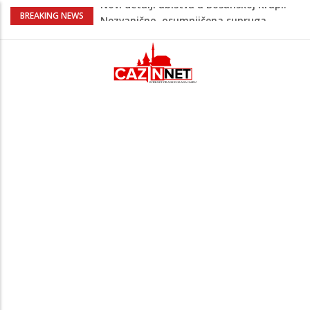
Na Ahiret preselila Bešić (rođ. Blažević)
BREAKING NEWS
Senija – Sena
Na Ahiret preselio ŠUPUK (Refik) ŠEFIK
Evo koje države su zasad za, a koje
protiv Infantina na izborima: Srbija i
Hrvatska se izjasnile
Majka Izeta Nanića progovorila nakon
obilježavanja godišnjice: "Doživjela sam
poniženje na mjestu gdje se odaje
počast mom sinu"
Novi detalji ubistva u Bosanskoj Krupi:
Nezvanično, osumnjičena supruga
ubijenog