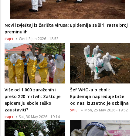
Novi izvještaj iz žarišta virusa: Epidemija se širi, raste broj
preminulih
Wed, 3 Jun 2026 - 18:53
SVIJET
Više od 1.000 zaraženih i
Šef WHO-a o eboli:
preko 220 mrtvih: Zašto je
Epidemija napreduje brže
epidemiju ebole teško
od nas, izuzetno je ozbiljna
zaustaviti?
Mon, 25 May 2026 - 19:52
SVIJET
Sat, 30 May 2026 - 19:14
SVIJET