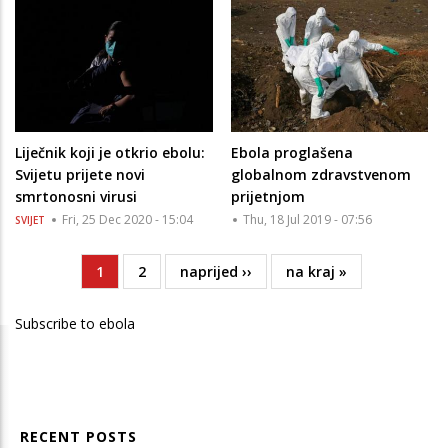
Liječnik koji je otkrio ebolu:
Ebola proglašena
Svijetu prijete novi
globalnom zdravstvenom
smrtonosni virusi
prijetnjom
Fri, 25 Dec 2020 - 15:04
Thu, 18 Jul 2019 - 07:56
SVIJET
Current
1
Page
2
Next
naprijed ››
Last
na kraj »
Pagination
page
page
page
Subscribe to ebola
RECENT POSTS