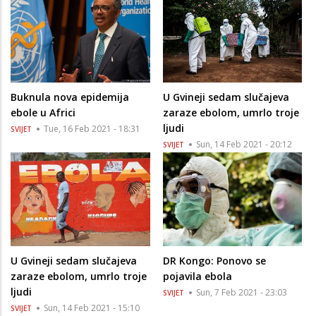
Buknula nova epidemija
U Gvineji sedam slučajeva
ebole u Africi
zaraze ebolom, umrlo troje
ljudi
Tue, 16 Feb 2021 - 18:31
SVIJET
Sun, 14 Feb 2021 - 20:12
SVIJET
U Gvineji sedam slučajeva
DR Kongo: Ponovo se
zaraze ebolom, umrlo troje
pojavila ebola
ljudi
Sun, 7 Feb 2021 - 23:03
SVIJET
Sun, 14 Feb 2021 - 15:10
SVIJET