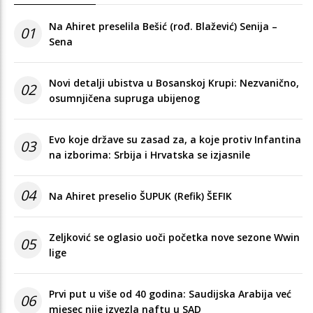
Na Ahiret preselila Bešić (rođ. Blažević) Senija –
01
Sena
Novi detalji ubistva u Bosanskoj Krupi: Nezvanično,
02
osumnjičena supruga ubijenog
Evo koje države su zasad za, a koje protiv Infantina
03
na izborima: Srbija i Hrvatska se izjasnile
04
Na Ahiret preselio ŠUPUK (Refik) ŠEFIK
Zeljković se oglasio uoči početka nove sezone Wwin
05
lige
Prvi put u više od 40 godina: Saudijska Arabija već
06
mjesec nije izvezla naftu u SAD