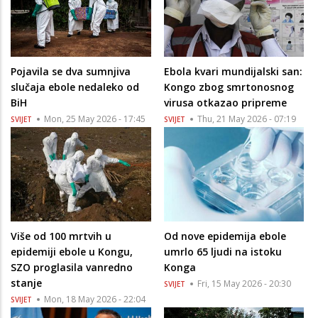
Pojavila se dva sumnjiva
Ebola kvari mundijalski san:
slučaja ebole nedaleko od
Kongo zbog smrtonosnog
BiH
virusa otkazao pripreme
Mon, 25 May 2026 - 17:45
Thu, 21 May 2026 - 07:19
SVIJET
SVIJET
Više od 100 mrtvih u
Od nove epidemija ebole
epidemiji ebole u Kongu,
umrlo 65 ljudi na istoku
SZO proglasila vanredno
Konga
stanje
Fri, 15 May 2026 - 20:30
SVIJET
Mon, 18 May 2026 - 22:04
SVIJET