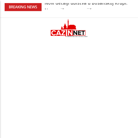
Na Ahiret preselila Bešić (rođ. Blažević)
BREAKING NEWS
Senija – Sena
Na Ahiret preselio ŠUPUK (Refik) ŠEFIK
Evo koje države su zasad za, a koje
protiv Infantina na izborima: Srbija i
Hrvatska se izjasnile
Majka Izeta Nanića progovorila nakon
obilježavanja godišnjice: "Doživjela sam
poniženje na mjestu gdje se odaje
počast mom sinu"
Novi detalji ubistva u Bosanskoj Krupi:
Nezvanično, osumnjičena supruga
ubijenog