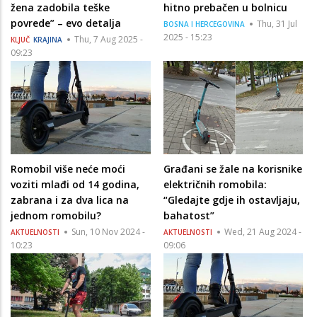
žena zadobila teške
hitno prebačen u bolnicu
povrede” – evo detalja
Thu, 31 Jul
BOSNA I HERCEGOVINA
2025 - 15:23
Thu, 7 Aug 2025 -
KLJUČ
KRAJINA
09:23
Romobil više neće moći
Građani se žale na korisnike
voziti mlađi od 14 godina,
električnih romobila:
zabrana i za dva lica na
“Gledajte gdje ih ostavljaju,
jednom romobilu?
bahatost”
Sun, 10 Nov 2024 -
Wed, 21 Aug 2024 -
AKTUELNOSTI
AKTUELNOSTI
10:23
09:06