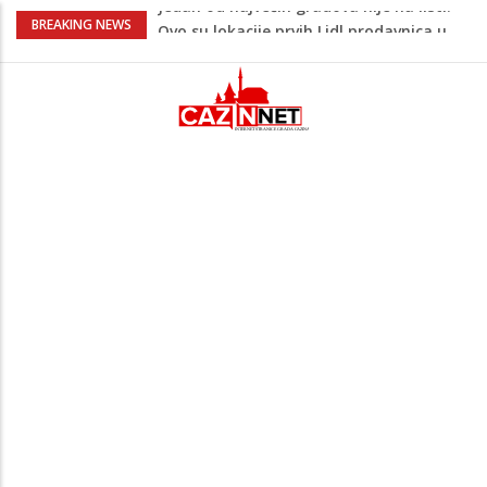
Majka Izeta Nanića progovorila nakon
BREAKING NEWS
obilježavanja godišnjice: "Doživjela sam
poniženje na mjestu gdje se odaje
počast mom sinu"
Prvi put u više od 40 godina: Saudijska
Arabija već mjesec nije izvezla naftu u
SAD
Zeljković se oglasio uoči početka nove
sezone Wwin lige
Kako povećati količinu mlijeka tokom
dojenja: Izazov s kojim se susreću mnoge
mame
Jedan od najvećih gradova nije na listi:
Ovo su lokacije prvih Lidl prodavnica u
BiH