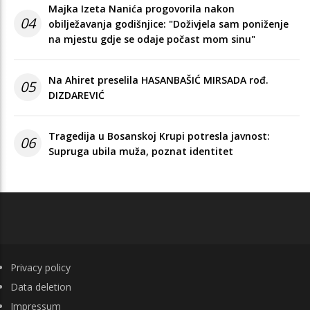
Majka Izeta Nanića progovorila nakon
04
obilježavanja godišnjice: "Doživjela sam poniženje
na mjestu gdje se odaje počast mom sinu"
Na Ahiret preselila HASANBAŠIĆ MIRSADA rođ.
05
DIZDAREVIĆ
Tragedija u Bosanskoj Krupi potresla javnost:
06
Supruga ubila muža, poznat identitet
FOOTER
Privacy policy
Data deletion
Impressum