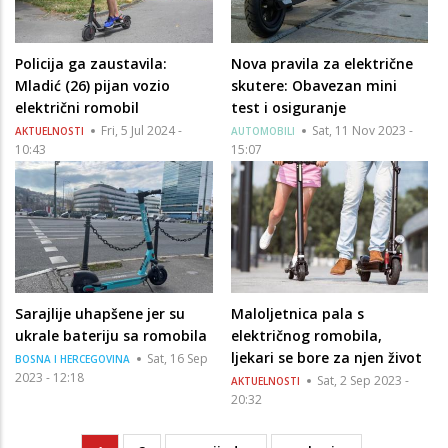
Policija ga zaustavila:
Nova pravila za električne
Mladić (26) pijan vozio
skutere: Obavezan mini
električni romobil
test i osiguranje
Fri, 5 Jul 2024 -
Sat, 11 Nov 2023 -
AKTUELNOSTI
AUTOMOBILI
10:43
15:07
Sarajlije uhapšene jer su
Maloljetnica pala s
ukrale bateriju sa romobila
električnog romobila,
ljekari se bore za njen život
Sat, 16 Sep
BOSNA I HERCEGOVINA
2023 - 12:18
Sat, 2 Sep 2023 -
AKTUELNOSTI
20:32