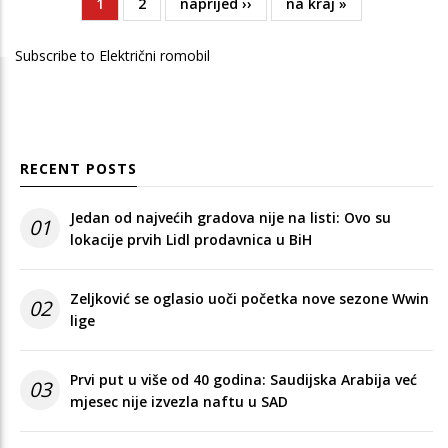
Current
1
Page
2
Next
naprijed ››
Last
na kraj »
Pagination
page
page
page
Subscribe to Električni romobil
RECENT POSTS
Jedan od najvećih gradova nije na listi: Ovo su
01
lokacije prvih Lidl prodavnica u BiH
Zeljković se oglasio uoči početka nove sezone Wwin
02
lige
Prvi put u više od 40 godina: Saudijska Arabija već
03
mjesec nije izvezla naftu u SAD