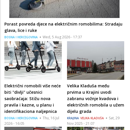
Porast povreda djece na električnim romobilima: Stradaju
glava, lice i ruke
Wed, 5 Aug 2026 - 17:37
BOSNA I HERCEGOVINA
Električni romobili više neće
Velika Kladuša među
biti "divlji" učesnici
prvima u Krajini uvodi
saobraćaja: Stižu nova
zabranu vožnje kvadova i
pravila i kazne, u planu i
električnih romobila u užem
identifikaciona naljepnica
dijelu grada
Thu, 16 Jul
Sat, 29
BOSNA I HERCEGOVINA
KRAJINA
VELIKA KLADUŠA
2026 - 16:05
Nov 2025 - 21:07