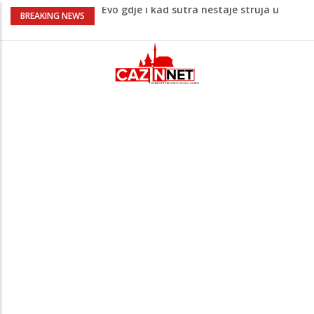
Evo gdje i kad sutra nestaje struja u
BREAKING NEWS
Krajini: Provjeri jesi li na spisku
Ušao u dvorište i nasrnuo na 30-
godišnjakinju: Suprug ga savladao i
zadržao do dolaska policije
Krajina: Teška saobraćajna nesreća,
vozilo završilo na krovu – policija i Hitna
pomoć na terenu
Green Coast dovodi Nammos Hotels &
Resorts u Albaniju: Na Albanskoj rivijeri
nastaje nova lifestyle destinacija
Jutro donijelo velike gužve: Kolone na
brojnim graničnim prelazima širom BiH