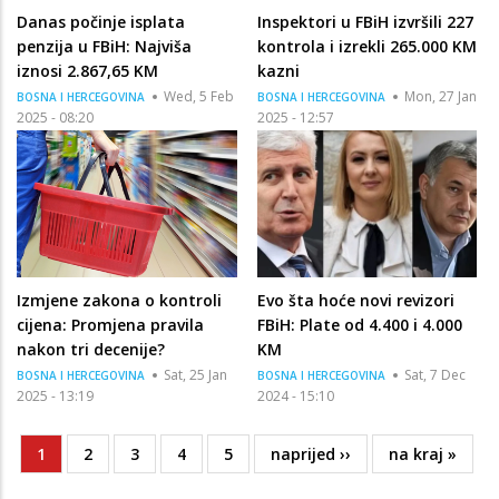
Danas počinje isplata
Inspektori u FBiH izvršili 227
penzija u FBiH: Najviša
kontrola i izrekli 265.000 KM
iznosi 2.867,65 KM
kazni
Wed, 5 Feb
Mon, 27 Jan
BOSNA I HERCEGOVINA
BOSNA I HERCEGOVINA
2025 - 08:20
2025 - 12:57
Izmjene zakona o kontroli
Evo šta hoće novi revizori
cijena: Promjena pravila
FBiH: Plate od 4.400 i 4.000
nakon tri decenije?
KM
Sat, 25 Jan
Sat, 7 Dec
BOSNA I HERCEGOVINA
BOSNA I HERCEGOVINA
2025 - 13:19
2024 - 15:10
Current
1
Page
2
Page
3
Page
4
Page
5
Next
naprijed ››
Last
na kraj »
Pagination
page
page
page