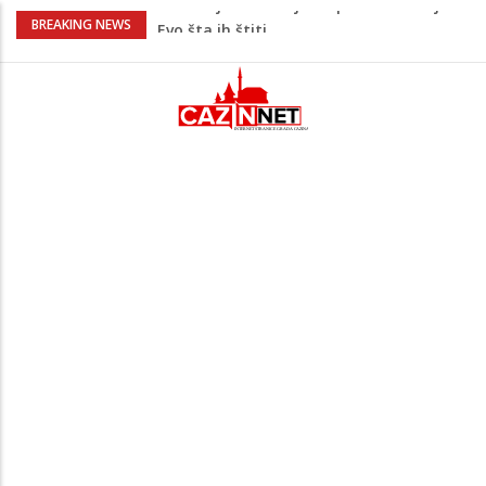
Krenuo u BiH sa 20 kilograma droge:
BREAKING NEWS
Uhapšen na granici
Juventus igra protiv Intera, Spaleti
razočarao navijače iz BiH
Užas: Uhapšen Italijan (45) kako
mobitelom snima djecu na plaži
Čistite dom? Obratite pažnju na stvari
koje ne biste trebali olako bacati u
smeće
Bebe koje odrastaju uz pse su zdravije:
Evo šta ih štiti