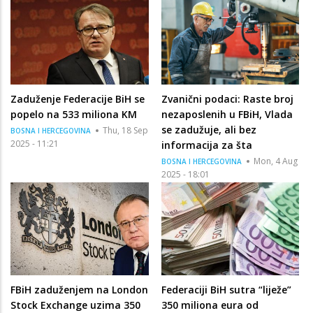
Zaduženje Federacije BiH se
Zvanični podaci: Raste broj
popelo na 533 miliona KM
nezaposlenih u FBiH, Vlada
se zadužuje, ali bez
Thu, 18 Sep
BOSNA I HERCEGOVINA
2025 - 11:21
informacija za šta
Mon, 4 Aug
BOSNA I HERCEGOVINA
2025 - 18:01
FBiH zaduženjem na London
Federaciji BiH sutra “liježe”
Stock Exchange uzima 350
350 miliona eura od