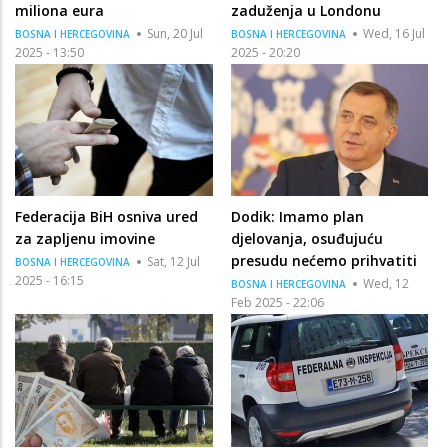
miliona eura
zaduženja u Londonu
Sun, 20 Jul
Wed, 16 Jul
BOSNA I HERCEGOVINA
BOSNA I HERCEGOVINA
2025 - 13:50
2025 - 20:20
Federacija BiH osniva ured
Dodik: Imamo plan
za zapljenu imovine
djelovanja, osuđujuću
presudu nećemo prihvatiti
Sat, 12 Jul
BOSNA I HERCEGOVINA
2025 - 16:15
Wed, 12
BOSNA I HERCEGOVINA
Feb 2025 - 22:06