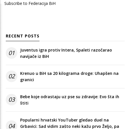
Subscribe to Federacija BiH
RECENT POSTS
Juventus igra protiv Intera, Spaleti razočarao
01
navijače iz BiH
Krenuo u BiH sa 20 kilograma droge: Uhapšen na
02
granici
Bebe koje odrastaju uz pse su zdravije: Evo šta ih
03
štiti
Popularni hrvatski YouTuber gledao duel na
04
Grbavici: Sad vidim zašto neki kažu prvo Željo, pa