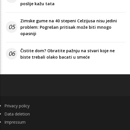
poslije kažu tata
Zimske gume na 40 stepeni Celzijusa nisu jedini
05
problem: Pogrešan pritisak može biti mnogo
opasniji
Čistite dom? Obratite pažnju na stvari koje ne
06
biste trebali olako bacati u smeće
FOOTER
Privacy policy
Data deletion
Impressum