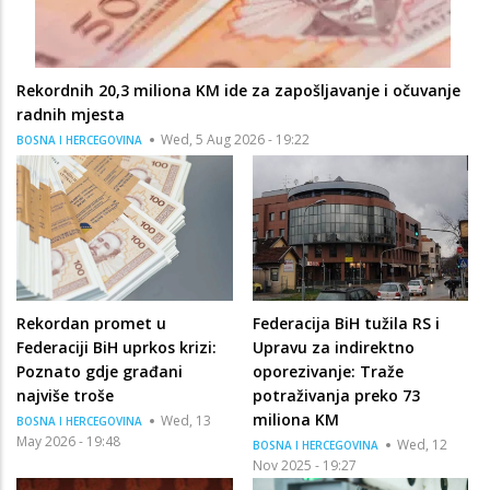
Rekordnih 20,3 miliona KM ide za zapošljavanje i očuvanje
radnih mjesta
Wed, 5 Aug 2026 - 19:22
BOSNA I HERCEGOVINA
Rekordan promet u
Federacija BiH tužila RS i
Federaciji BiH uprkos krizi:
Upravu za indirektno
Poznato gdje građani
oporezivanje: Traže
najviše troše
potraživanja preko 73
miliona KM
Wed, 13
BOSNA I HERCEGOVINA
May 2026 - 19:48
Wed, 12
BOSNA I HERCEGOVINA
Nov 2025 - 19:27