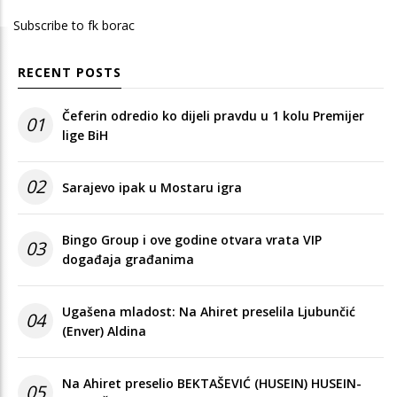
Subscribe to fk borac
RECENT POSTS
Čeferin odredio ko dijeli pravdu u 1 kolu Premijer
01
lige BiH
02
Sarajevo ipak u Mostaru igra
Bingo Group i ove godine otvara vrata VIP
03
događaja građanima
Ugašena mladost: Na Ahiret preselila Ljubunčić
04
(Enver) Aldina
Na Ahiret preselio BEKTAŠEVIĆ (HUSEIN) HUSEIN-
05