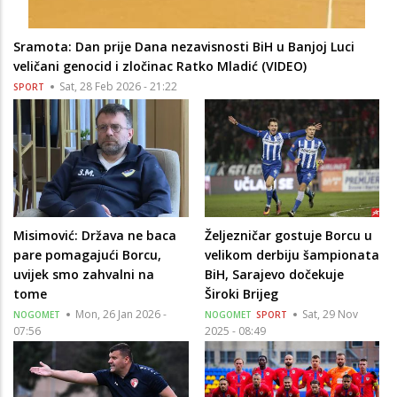
Sramota: Dan prije Dana nezavisnosti BiH u Banjoj Luci
veličani genocid i zločinac Ratko Mladić (VIDEO)
Sat, 28 Feb 2026 - 21:22
SPORT
Misimović: Država ne baca
Željezničar gostuje Borcu u
pare pomagajući Borcu,
velikom derbiju šampionata
uvijek smo zahvalni na
BiH, Sarajevo dočekuje
tome
Široki Brijeg
Mon, 26 Jan 2026 -
Sat, 29 Nov
NOGOMET
NOGOMET
SPORT
07:56
2025 - 08:49