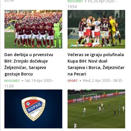
20:54
Fri, 25 Apr 2025 -
NOGOMET
19:54
Dan derbija u prvenstvu
Večeras se igraju polufinala
BiH: Zrinjski dočekuje
Kupa BiH: Novi duel
Željezničar, Sarajevo
Sarajeva i Borca, Željezničar
gostuje Borcu
na Pecari
Sat, 19 Apr 2025 -
Wed, 2 Apr 2025 - 08:35
NOGOMET
SPORT
11:29