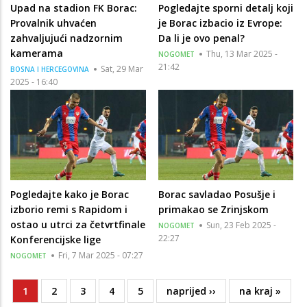
Upad na stadion FK Borac:
Pogledajte sporni detalj koji
Provalnik uhvaćen
je Borac izbacio iz Evrope:
zahvaljujući nadzornim
Da li je ovo penal?
kamerama
Thu, 13 Mar 2025 -
NOGOMET
21:42
Sat, 29 Mar
BOSNA I HERCEGOVINA
2025 - 16:40
Pogledajte kako je Borac
Borac savladao Posušje i
izborio remi s Rapidom i
primakao se Zrinjskom
ostao u utrci za četvrtfinale
Sun, 23 Feb 2025 -
NOGOMET
22:27
Konferencijske lige
Fri, 7 Mar 2025 - 07:27
NOGOMET
Current
1
Page
2
Page
3
Page
4
Page
5
Next
naprijed ››
Last
na kraj »
Pagination
page
page
page