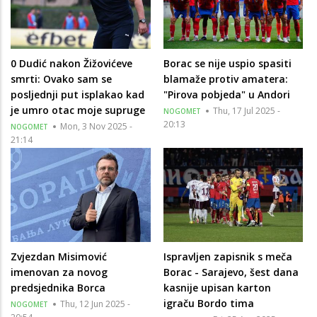
0 Dudić nakon Žižovićeve
Borac se nije uspio spasiti
smrti: Ovako sam se
blamaže protiv amatera:
posljednji put isplakao kad
"Pirova pobjeda" u Andori
je umro otac moje supruge
Thu, 17 Jul 2025 -
NOGOMET
20:13
Mon, 3 Nov 2025 -
NOGOMET
21:14
Zvjezdan Misimović
Ispravljen zapisnik s meča
imenovan za novog
Borac - Sarajevo, šest dana
predsjednika Borca
kasnije upisan karton
igraču Bordo tima
Thu, 12 Jun 2025 -
NOGOMET