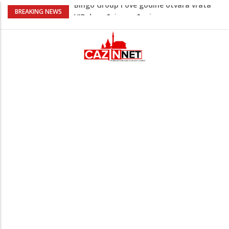
Sarajevo ipak u Mostaru igra
BREAKING NEWS
Čeferin odredio ko dijeli pravdu u 1 kolu
Premijer lige BiH
Lepa Brena pala na koncertu u Budvi
nakon kultnog zamaha nogom: "Nisi bio
na njenom koncertu ako nije pala"
Na Ahiret preselio BEKTAŠEVIĆ (HUSEIN)
HUSEIN-BEKTAŠ
Bingo Group i ove godine otvara vrata
VIP događaja građanima