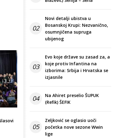
Blažević) Senija – Sena
Novi detalji ubistva u
Bosanskoj Krupi: Nezvanično,
02
osumnjičena supruga
ubijenog
Evo koje države su zasad za, a
koje protiv Infantina na
03
izborima: Srbija i Hrvatska se
izjasnile
Na Ahiret preselio ŠUPUK
04
(Refik) ŠEFIK
:
Zeljković se oglasio uoči
lasovi
05
početka nove sezone Wwin
lige