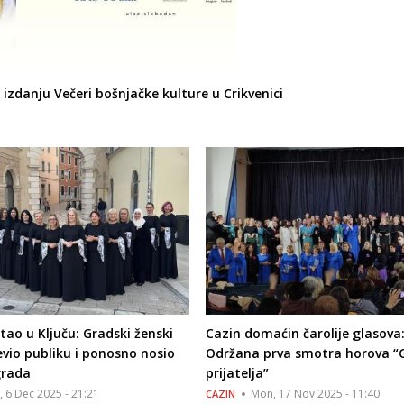
izdanju Večeri bošnjačke kulture u Crikvenici
stao u Ključu: Gradski ženski
Cazin domaćin čarolije glasova
vio publiku i ponosno nosio
Održana prva smotra horova “G
grada
prijatelja”
, 6 Dec 2025 - 21:21
Mon, 17 Nov 2025 - 11:40
CAZIN