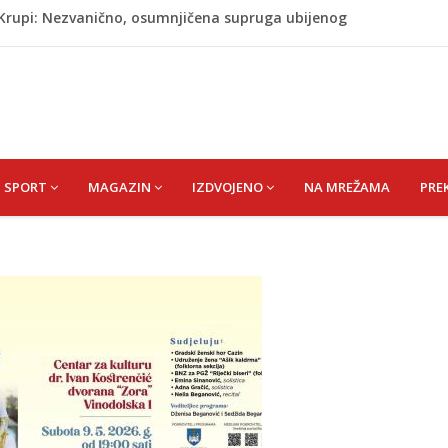
j Krupi: Nezvanično, osumnjičena supruga ubijenog
ažević) Senija – Sena
ŠEFIK
je protiv Infantina na izborima: Srbija i Hrvatska se
akon obilježavanja godišnjice: "Doživjela sam poniženje
 mom sinu"
SPORT
MAGAZIN
IZDVOJENO
NA MREŽAMA
PRE