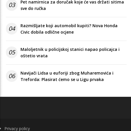
Pet namirnica za doručak koje će vas držati sitima
03
sve do ručka
Razmišljate koji automobil kupiti? Nova Honda
04
Civic dobila odlične ocjene
Maloljetnik u policijskoj stanici napao policajca i
05
oštetio vrata
Navijači Lidsa u euforiji zbog Muharemovića i
06
Treforda: Plasirat ćemo se u Ligu prvaka
FOOTER
Privacy policy