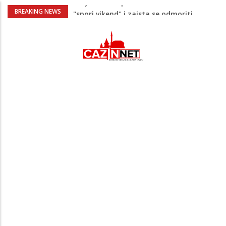
Maloljetnik u policijskoj stanici napao
BREAKING NEWS
policajca i oštetio vrata
Razmišljate koji automobil kupiti? Nova
Honda Civic dobila odlične ocjene
Pet namirnica za doručak koje će vas
držati sitima sve do ručka
Stiže talas promjena – 3 znaka ulaze u
period nevjerovatne sreće i novih prilika!
Umjetnost usporenosti – Kako savladati
"spori vikend" i zaista se odmoriti