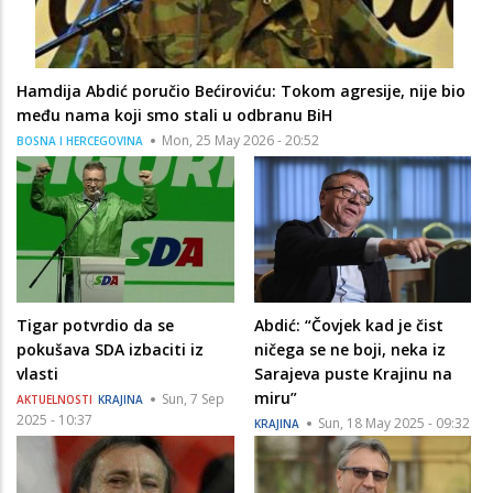
Hamdija Abdić poručio Bećiroviću: Tokom agresije, nije bio
među nama koji smo stali u odbranu BiH
Mon, 25 May 2026 - 20:52
BOSNA I HERCEGOVINA
Tigar potvrdio da se
Abdić: “Čovjek kad je čist
pokušava SDA izbaciti iz
ničega se ne boji, neka iz
vlasti
Sarajeva puste Krajinu na
miru”
Sun, 7 Sep
AKTUELNOSTI
KRAJINA
2025 - 10:37
Sun, 18 May 2025 - 09:32
KRAJINA