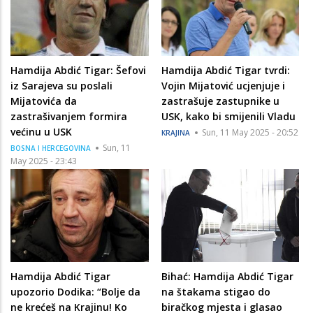
Hamdija Abdić Tigar: Šefovi
Hamdija Abdić Tigar tvrdi:
iz Sarajeva su poslali
Vojin Mijatović ucjenjuje i
Mijatovića da
zastrašuje zastupnike u
zastrašivanjem formira
USK, kako bi smijenili Vladu
većinu u USK
Sun, 11 May 2025 - 20:52
KRAJINA
Sun, 11
BOSNA I HERCEGOVINA
May 2025 - 23:43
Hamdija Abdić Tigar
Bihać: Hamdija Abdić Tigar
upozorio Dodika: “Bolje da
na štakama stigao do
ne krećeš na Krajinu! Ko
biračkog mjesta i glasao