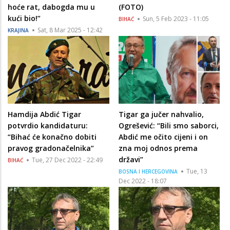
hoće rat, dabogda mu u
(FOTO)
kući bio!”
Sun, 5 Feb 2023 - 11:05
BIHAĆ
Sat, 8 Mar 2025 - 12:42
KRAJINA
Hamdija Abdić Tigar
Tigar ga jučer nahvalio,
potvrdio kandidaturu:
Ogrešević: “Bili smo saborci,
“Bihać će konačno dobiti
Abdić me očito cijeni i on
pravog gradonačelnika”
zna moj odnos prema
državi”
Tue, 27 Dec 2022 - 22:49
BIHAĆ
Tue, 13
BOSNA I HERCEGOVINA
Dec 2022 - 18:07