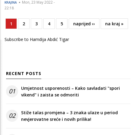
Mon, 23 May 2022 -
KRAJINA
22:18
Current
1
Page
2
Page
3
Page
4
Page
5
Next
naprijed ››
Last
na kraj »
Pagination
page
page
page
Subscribe to Hamdija Abdić Tigar
RECENT POSTS
Umjetnost usporenosti – Kako savladati "spori
01
vikend" i zaista se odmoriti
Stiže talas promjena – 3 znaka ulaze u period
02
nevjerovatne sreće i novih prilika!