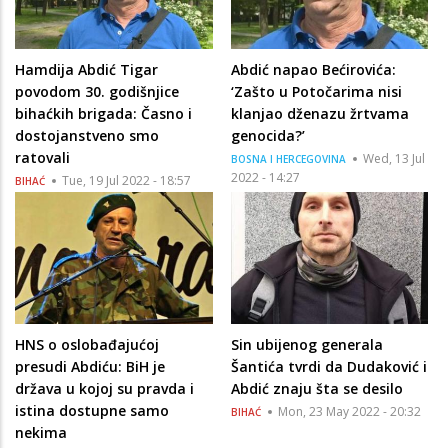
Hamdija Abdić Tigar
Abdić napao Bećirovića:
povodom 30. godišnjice
‘Zašto u Potočarima nisi
bihaćkih brigada: Časno i
klanjao dženazu žrtvama
dostojanstveno smo
genocida?’
ratovali
Wed, 13 Jul
BOSNA I HERCEGOVINA
2022 - 14:27
Tue, 19 Jul 2022 - 18:57
BIHAĆ
HNS o oslobađajućoj
Sin ubijenog generala
presudi Abdiću: BiH je
Šantića tvrdi da Dudaković i
država u kojoj su pravda i
Abdić znaju šta se desilo
istina dostupne samo
Mon, 23 May 2022 - 20:32
BIHAĆ
nekima