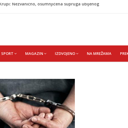
ažević) Senija – Sena
ŠEFIK
je protiv Infantina na izborima: Srbija i Hrvatska se
akon obilježavanja godišnjice: "Doživjela sam poniženje
 mom sinu"
j Krupi: Nezvanično, osumnjičena supruga ubijenog
SPORT
MAGAZIN
IZDVOJENO
NA MREŽAMA
PRE