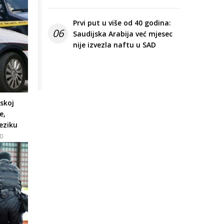
Prvi put u više od 40 godina:
06
Saudijska Arabija već mjesec
nije izvezla naftu u SAD
skoj
e,
eziku
00