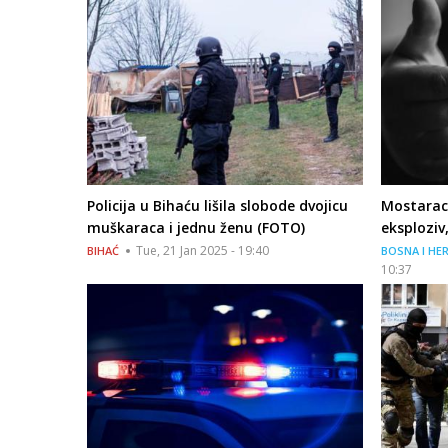
Policija u Bihaću lišila slobode dvojicu
Mostarac 
muškaraca i jednu ženu (FOTO)
eksploziv
Tue, 21 Jan 2025 - 19:40
BIHAĆ
BOSNA I HE
10:37