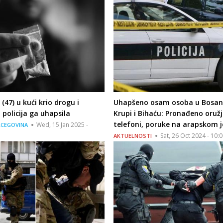
(47) u kući krio drogu i
Uhapšeno osam osoba u Bosan
, policija ga uhapsila
Krupi i Bihaću: Pronađeno oružj
telefoni, poruke na arapskom j
Wed, 15 Jan 2025 -
RCEGOVINA
Sat, 26 Oct 2024 - 10:
AKTUELNOSTI