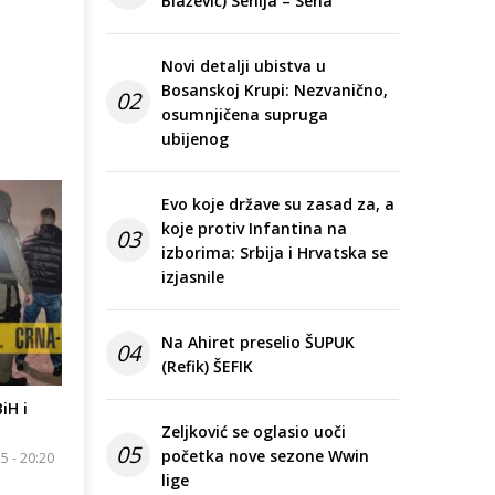
Blažević) Senija – Sena
Novi detalji ubistva u
Bosanskoj Krupi: Nezvanično,
02
osumnjičena supruga
ubijenog
Evo koje države su zasad za, a
koje protiv Infantina na
03
izborima: Srbija i Hrvatska se
izjasnile
Na Ahiret preselio ŠUPUK
04
(Refik) ŠEFIK
iH i
Zeljković se oglasio uoči
05
početka nove sezone Wwin
25 - 20:20
lige