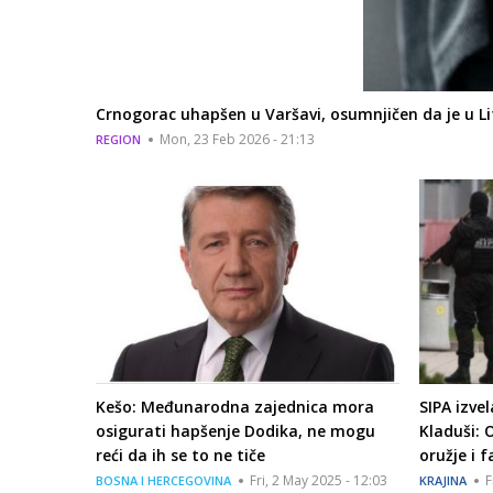
Crnogorac uhapšen u Varšavi, osumnjičen da je u Lit
Mon, 23 Feb 2026 - 21:13
REGION
Kešo: Međunarodna zajednica mora
SIPA izvel
osigurati hapšenje Dodika, ne mogu
Kladuši: 
reći da ih se to ne tiče
oružje i 
Fri, 2 May 2025 - 12:03
F
BOSNA I HERCEGOVINA
KRAJINA