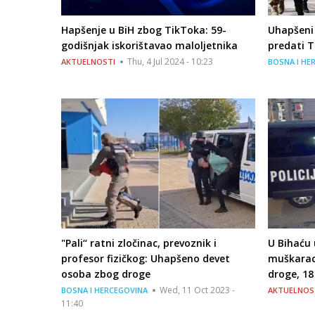
Hapšenje u BiH zbog TikToka: 59-
Uhapšeni 
godišnjak iskorištavao maloljetnika
predati T
Thu, 4 Jul 2024 - 10:23
AKTUELNOSTI
BOSNA I HE
"Pali‘‘ ratni zločinac, prevoznik i
U Bihaću 
profesor fizičkog: Uhapšeno devet
muškarac,
osoba zbog droge
droge, 1
Wed, 11 Oct 2023 -
BOSNA I HERCEGOVINA
AKTUELNOS
11:40