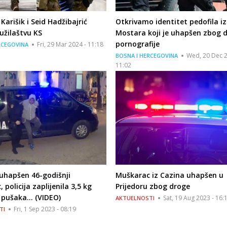
Karišik i Seid Hadžibajrić
Otkrivamo identitet pedofila iz
užilaštvu KS
Mostara koji je uhapšen zbog d
pornografije
Fri, 29 Mar 2024 - 11:18
RCEGOVINA
Wed, 20 Dec 2
BOSNA I HERCEGOVINA
11:02
uhapšen 46-godišnji
Muškarac iz Cazina uhapšen u
 policija zaplijenila 3,5 kg
Prijedoru zbog droge
8 pušaka… (VIDEO)
Sat, 19 Aug 2023 - 16:
AKTUELNOSTI
Fri, 1 Sep 2023 - 08:19
TI