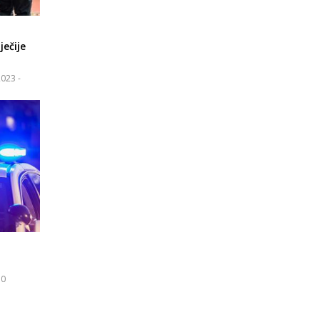
ječije
023 -
10