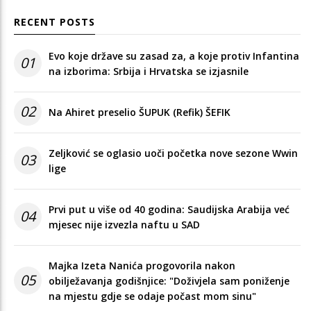
RECENT POSTS
Evo koje države su zasad za, a koje protiv Infantina
01
na izborima: Srbija i Hrvatska se izjasnile
02
Na Ahiret preselio ŠUPUK (Refik) ŠEFIK
Zeljković se oglasio uoči početka nove sezone Wwin
03
lige
Prvi put u više od 40 godina: Saudijska Arabija već
04
mjesec nije izvezla naftu u SAD
Majka Izeta Nanića progovorila nakon
05
obilježavanja godišnjice: "Doživjela sam poniženje
na mjestu gdje se odaje počast mom sinu"