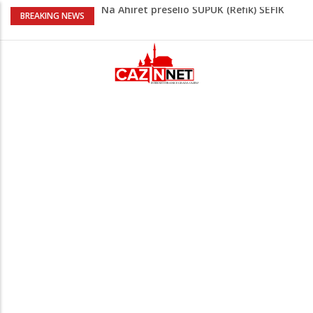
Na Ahiret preselio ŠUPUK (Refik) ŠEFIK
BREAKING NEWS
Evo koje države su zasad za, a koje
protiv Infantina na izborima: Srbija i
Hrvatska se izjasnile
Majka Izeta Nanića progovorila nakon
obilježavanja godišnjice: "Doživjela sam
poniženje na mjestu gdje se odaje
počast mom sinu"
Prvi put u više od 40 godina: Saudijska
Arabija već mjesec nije izvezla naftu u
SAD
Zeljković se oglasio uoči početka nove
sezone Wwin lige