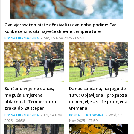
Ovo vjerovatno niste očekivali u ovo doba godine: Evo
kolike će iznositi najveće dnevne temperature
Sat, 15 Nov 2025 - 09:58
BOSNA I HERCEGOVINA
Sunčano vrijeme danas,
Danas sunčano, na jugu do
moguća umjerena
18°C: Objavljena i prognoza
oblačnost: Temperatura
do nedjelje - stiže promjena
zraka do 20 stepeni
vremena
Fri, 14 Nov
Wed, 12
BOSNA I HERCEGOVINA
BOSNA I HERCEGOVINA
2025 - 06:58
Nov 2025 - 07:59