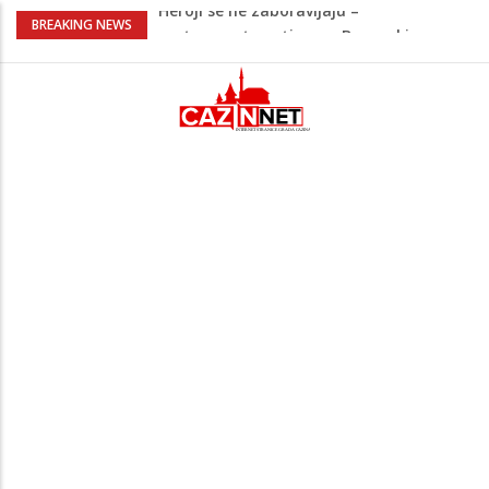
Video/ Severina prekinula koncert i
BREAKING NEWS
poslala poruku o Srebrenici: Kad svi
priznamo genocid, bit ćemo sretne i
vesele države
Na Ahiret preselio RAMIĆ (SAFETA) SENAD
Kratak predah od vrućina, zatim opet
'pržionica': BH Meteo najavljuje novi
toplotni val
Mladić iz Mostara odlučio da sam
prefarba pješački prelaz: Kad neće grad,
mora neko
Heroji se ne zaboravljaju –
motomaraton stigao u Bosanski
Petrovac