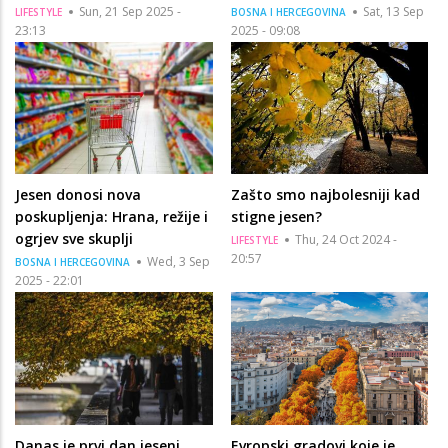
Sun, 21 Sep 2025 -
Sat, 13 Sep
LIFESTYLE
BOSNA I HERCEGOVINA
23:13
2025 - 09:08
Jesen donosi nova
Zašto smo najbolesniji kad
poskupljenja: Hrana, režije i
stigne jesen?
ogrjev sve skuplji
Thu, 24 Oct 2024 -
LIFESTYLE
20:57
Wed, 3 Sep
BOSNA I HERCEGOVINA
2025 - 22:01
Danas je prvi dan jeseni,
Evropski gradovi koje je