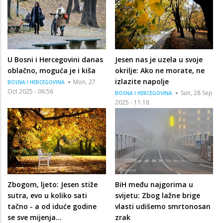
U Bosni i Hercegovini danas
Jesen nas je uzela u svoje
oblačno, moguća je i kiša
okrilje: Ako ne morate, ne
izlazite napolje
Mon, 27
BOSNA I HERCEGOVINA
Oct 2025 - 06:56
Sun, 28 Sep
BOSNA I HERCEGOVINA
2025 - 11:18
Zbogom, ljeto: Jesen stiže
BiH među najgorima u
sutra, evo u koliko sati
svijetu: Zbog lažne brige
tačno - a od iduće godine
vlasti udišemo smrtonosan
se sve mijenja...
zrak