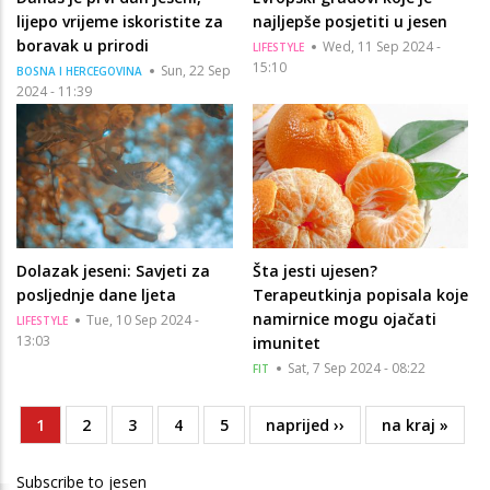
lijepo vrijeme iskoristite za
najljepše posjetiti u jesen
boravak u prirodi
Wed, 11 Sep 2024 -
LIFESTYLE
15:10
Sun, 22 Sep
BOSNA I HERCEGOVINA
2024 - 11:39
Dolazak jeseni: Savjeti za
Šta jesti ujesen?
posljednje dane ljeta
Terapeutkinja popisala koje
namirnice mogu ojačati
Tue, 10 Sep 2024 -
LIFESTYLE
13:03
imunitet
Sat, 7 Sep 2024 - 08:22
FIT
Current
1
Page
2
Page
3
Page
4
Page
5
Next
naprijed ››
Last
na kraj »
Pagination
page
page
page
Subscribe to jesen