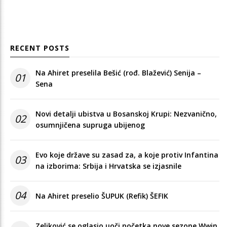
RECENT POSTS
Na Ahiret preselila Bešić (rođ. Blažević) Senija –
01
Sena
Novi detalji ubistva u Bosanskoj Krupi: Nezvanično,
02
osumnjičena supruga ubijenog
Evo koje države su zasad za, a koje protiv Infantina
03
na izborima: Srbija i Hrvatska se izjasnile
04
Na Ahiret preselio ŠUPUK (Refik) ŠEFIK
Zeljković se oglasio uoči početka nove sezone Wwin