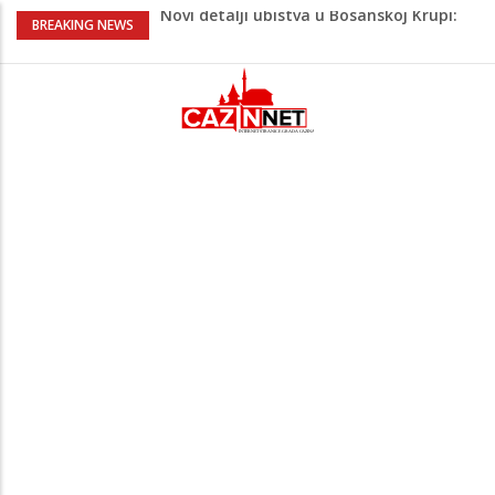
Novi detalji ubistva u Bosanskoj Krupi:
BREAKING NEWS
Nezvanično, osumnjičena supruga
ubijenog
Na Ahiret preselila Bešić (rođ. Blažević)
Senija – Sena
Na Ahiret preselio ŠUPUK (Refik) ŠEFIK
Evo koje države su zasad za, a koje
protiv Infantina na izborima: Srbija i
Hrvatska se izjasnile
Majka Izeta Nanića progovorila nakon
obilježavanja godišnjice: "Doživjela sam
poniženje na mjestu gdje se odaje
počast mom sinu"