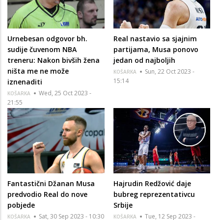
Urnebesan odgovor bh.
Real nastavio sa sjajnim
sudije čuvenom NBA
partijama, Musa ponovo
treneru: Nakon bivših žena
jedan od najboljih
ništa me ne može
Sun, 22 Oct 2023 -
KOŠARKA
15:14
iznenaditi
Wed, 25 Oct 2023 -
KOŠARKA
21:55
Fantastični Džanan Musa
Hajrudin Redžović daje
predvodio Real do nove
bubreg reprezentativcu
pobjede
Srbije
Sat, 30 Sep 2023 - 10:30
Tue, 12 Sep 2023 -
KOŠARKA
KOŠARKA