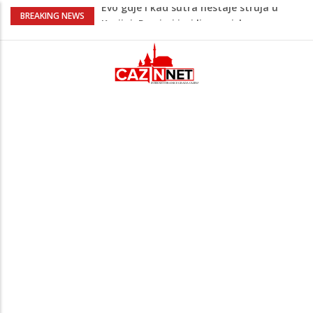
U Americi na Ahiret preselio Fikret
BREAKING NEWS
Šabanagić
Oglasilo se Tužilaštvo nakon tragedije u
Bosanskoj Krupi: Objavljeni detalji
slučaja
Ušao u dvorište i nasrnuo na 30-
godišnjakinju: Suprug ga savladao i
zadržao do dolaska policije
Krajina: Teška saobraćajna nesreća,
vozilo završilo na krovu – policija i Hitna
pomoć na terenu
Evo gdje i kad sutra nestaje struja u
Krajini: Provjeri jesi li na spisku