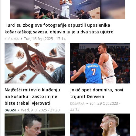
Turci su zbog ove fotografije otpustili uposlenika
košarkaškog saveza, objavio ju je u dva sata ujutro
Tue, 16 Sep 2025 - 17:14
KOŠARKA
Najčešći mitovi o klađenju
Jokić opet dominira, novi
na košarku i zašto im ne
trijumf Denvera
biste trebali vjerovati
Sun, 29 Oct 2023 -
KOŠARKA
23:13
Wed, 9 Jul 2025 - 21:20
OGLASI