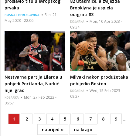
proslavio titulu evropskog
82 utakmice, a zvijezda
prvaka
Brooklyna je uspjela
odigrati 83
Sun, 21
BOSNA I HERCEGOVINA
May 2023 - 22:06
Mon, 10 Apr 2023 -
KOŠARKA
09:34
Nestvarna partija Lilarda u
Milvaki nakon produžetaka
pobjedi Portlanda, Nurkić
pobijedio Boston
nije igrao
Wed, 15 Feb 2023 -
KOŠARKA
08:27
Mon, 27 Feb 2023 -
KOŠARKA
06:57
Current
1
Page
2
Page
3
Page
4
Page
5
Page
6
Page
7
Page
8
Page
9
…
Pagination
page
Next
naprijed ››
Last
na kraj »