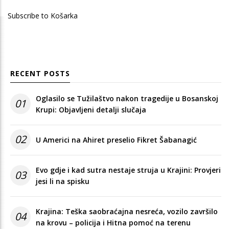
page
page
Subscribe to Košarka
RECENT POSTS
Oglasilo se Tužilaštvo nakon tragedije u Bosanskoj
01
Krupi: Objavljeni detalji slučaja
02
U Americi na Ahiret preselio Fikret Šabanagić
Evo gdje i kad sutra nestaje struja u Krajini: Provjeri
03
jesi li na spisku
Krajina: Teška saobraćajna nesreća, vozilo završilo
04
na krovu – policija i Hitna pomoć na terenu