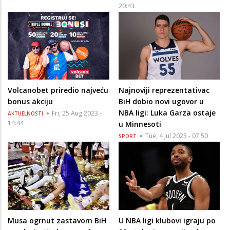
20:43
Volcanobet priredio najveću
Najnoviji reprezentativac
bonus akciju
BiH dobio novi ugovor u
NBA ligi: Luka Garza ostaje
Fri, 25 Aug 2023 -
AKTUELNOSTI
14:44
u Minnesoti
Tue, 4 Jul 2023 - 07:50
SPORT
Musa ogrnut zastavom BiH
U NBA ligi klubovi igraju po