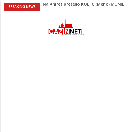
Na Ahiret preselio KOLJIĆ (Meho) MUNIB
BREAKING NEWS
Adnan Alibabić otišao prije više od
godinu iz bolnice u Bihaću, otac:
"Preteško je, ali ne odustajemo"
Na mjestu gdje su nedavno poginula
dvojica mladića danas poginuo
motociklista
Danas isplata invalidnina u FBiH: Za
korisnike osigurano 63,4 miliona KM
Na Ahiret preselila Topić (rođ. Budimlić)
Nihada