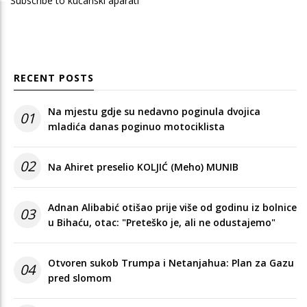
Subscribe to kućanski aparati
RECENT POSTS
Na mjestu gdje su nedavno poginula dvojica
01
mladića danas poginuo motociklista
02
Na Ahiret preselio KOLJIĆ (Meho) MUNIB
Adnan Alibabić otišao prije više od godinu iz bolnice
03
u Bihaću, otac: "Preteško je, ali ne odustajemo"
Otvoren sukob Trumpa i Netanjahua: Plan za Gazu
04
pred slomom