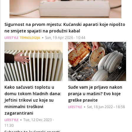
Sigurnost na prvom mjestu: Kućanski aparati koje nipošto
ne smijete spajati na produžni kabal
Sun, 19 Apr 2026 - 10:44
LIFESTYLE
TEHNOLOGIJA
Kako sačuvati toplotu u
Suđe vam je prljavo nakon
domu tokom hladnih dana:
pranja u mašini? Evo koje
Jeftini trikovi uz koje su
greške pravite
minimalni troškovi
Sat, 18 Jun 2022 - 18:58
LIFESTYLE
zagarantirani
Tue, 12 Dec 2023 -
LIFESTYLE
11:30