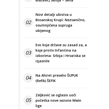
Blažević) Senija – Sena
Novi detalji ubistva u
Bosanskoj Krupi: Nezvanično,
02
osumnjičena supruga
ubijenog
Evo koje države su zasad za, a
koje protiv Infantina na
03
izborima: Srbija i Hrvatska se
izjasnile
Na Ahiret preselio ŠUPUK
04
(Refik) ŠEFIK
Zeljković se oglasio uoči
05
početka nove sezone Wwin
lige