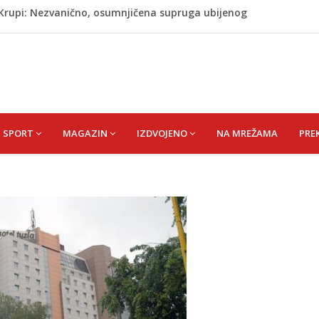
j Krupi: Nezvanično, osumnjičena supruga ubijenog
ažević) Senija – Sena
ŠEFIK
je protiv Infantina na izborima: Srbija i Hrvatska se
akon obilježavanja godišnjice: "Doživjela sam poniženje
 mom sinu"
SPORT
MAGAZIN
IZDVOJENO
NA MREŽAMA
PRE