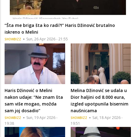
“Šta me briga šta ko radi?!” Haris Džinović brutalno
iskreno o Melini
Sun, 26 Apr 2026 - 21:55
SHOWBIZZ
Haris Džinović o Melini
Melina Džinović se udala u
nakon udaje: “Ne znam šta
Dior haljini od 8.000 eura,
sam više mogao, možda
izgled upotpunila bisernim
sam joj dosadio”
naušnicama
Sun, 19 Apr 2026 -
Sat, 18 Apr 2026 -
SHOWBIZZ
SHOWBIZZ
19:38
19:51