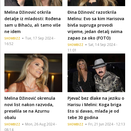
Melina Džinović otkrila
Đina Džinović razotkrila
detalje iz mladosti: Rođena
Melinu: Evo sa kim Harisova
sam u Bihaću, ali tamo više
bivša supruga provodi
ne idem
vrijeme, jedan detalj svima
zapao za oko (FOTO)
Tue, 17 Sep 2024 -
SHOWBIZZ
16:52
Sat, 14 Sep 2024 -
SHOWBIZZ
11:01
Melina Džinović okrenula
Pjevač bez dlake na jeziku o
novi list nakon razvoda,
Harisu i Melini: Koga briga
preselila se na Azurnu
što si davao, mlađa je od
obalu
tebe 30 godina
Mon, 26 Aug 2024 -
Fri, 21 Jun 2024 - 12:13
SHOWBIZZ
SHOWBIZZ
08:14