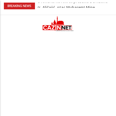
Milionske odluke na sjednici Vlade USK:
BREAKING NEWS
Evo kome je dodijeljen novac
Američki kongresmeni traže od Trumpa:
Vratite sankcije zvaničnicima iz
Republike Srpske
Lana Pudar predvodi BiH na EP: Pariz
čeka najbolju bh. plivačicu
Suljagić se zahvalio američkim
zakonodavcima: Nećemo biti zastrašeni
i nastavit ćemo braniti istinu
U Americi na Ahiret preselila Dervišević
(r. Aličajić, otac Muharem) Mine