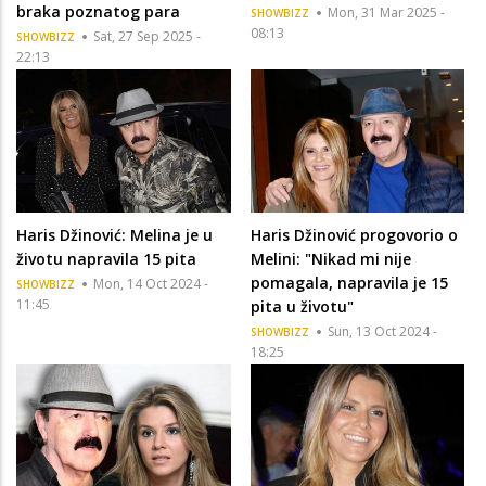
braka poznatog para
Mon, 31 Mar 2025 -
SHOWBIZZ
08:13
Sat, 27 Sep 2025 -
SHOWBIZZ
22:13
Haris Džinović: Melina je u
Haris Džinović progovorio o
životu napravila 15 pita
Melini: "Nikad mi nije
pomagala, napravila je 15
Mon, 14 Oct 2024 -
SHOWBIZZ
11:45
pita u životu"
Sun, 13 Oct 2024 -
SHOWBIZZ
18:25