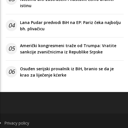
istinu
Lana Pudar predvodi BiH na EP: Pariz čeka najbolju
04
bh. plivačicu
Američki kongresmeni traže od Trumpa: Vratite
05
sankcije zvaničnicima iz Republike Srpske
Osuđen serijski provalnik iz BiH, branio se da je
06
krao za liječenje kćerke
FOOTER
Privacy policy