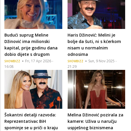
Budući suprug Meline
Haris Džinović: Melini je
Džinović ima milionski
bolje da šuti, ni s kćerkom
kapital, prije godinu dana
nisam u normalnim
dobio dijete s drugom
odnosima
Fri, 17 Apr 2026 -
Sun, 9 Nov 2025 -
SHOWBIZZ
SHOWBIZZ
16:08
21:29
Šokantni detalji razvoda:
Melina Džinović pozirala za
Reprezentativac BiH
kamere: Uživa u naručju
spominje se u priči o kraju
uspješnog biznismena