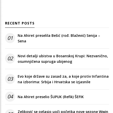
RECENT POSTS
Na Ahiret preselila Bešić (rođ. Blažević) Senija –
01
Sena
Novi detalji ubistva u Bosanskoj Krupi: Nezvanično,
02
osumnjičena supruga ubijenog
Evo koje države su zasad za, a koje protiv Infantina
03
na izborima: Srbija i Hrvatska se izjasnile
04
Na Ahiret preselio ŠUPUK (Refik) ŠEFIK
Zeljković se oglasio uoči početka nove sezone Wwin