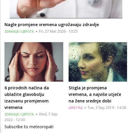
Nagle promjene vremena ugrožavaju zdravlje
Fri, 27 Mar 2026 - 10:25
ZDRAVLJE I LJEPOTA
6 prirodnih načina da
Stigla je promjena
ublažite glavobolju
vremena, a najviše utječe
izazvanu promjenom
na žene srednje dobi
vremena
Tue, 3 Sep 2019 - 14:38
LIFESTYLE
Wed, 7 Sep
ZDRAVLJE I LJEPOTA
2022 - 12:30
Subscribe to meteoropati