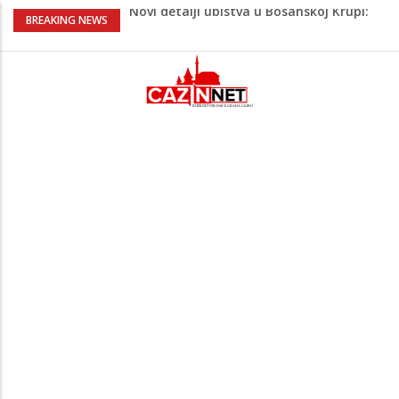
Novi detalji ubistva u Bosanskoj Krupi:
BREAKING NEWS
Nezvanično, osumnjičena supruga
ubijenog
Na Ahiret preselila Bešić (rođ. Blažević)
Senija – Sena
Na Ahiret preselio ŠUPUK (Refik) ŠEFIK
Evo koje države su zasad za, a koje
protiv Infantina na izborima: Srbija i
Hrvatska se izjasnile
Majka Izeta Nanića progovorila nakon
obilježavanja godišnjice: "Doživjela sam
poniženje na mjestu gdje se odaje
počast mom sinu"